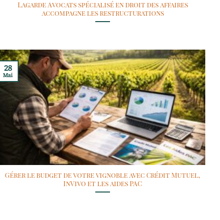
Lagarde Avocats spécialisé en droit des affaires
accompagne les restructurations
28
Mai
Gérer le budget de votre vignoble avec Crédit Mutuel,
InVivo et les aides PAC