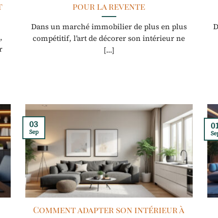
t
pour la revente
Dans un marché immobilier de plus en plus
D
,
compétitif, l’art de décorer son intérieur ne
r
[...]
03
0
Sep
Se
Comment adapter son intérieur à