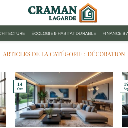
CHITECTURE
ÉCOLOGIE & HABITAT DURABLE
FINANCE &
DÉCORATION
14
1
Oct
Se