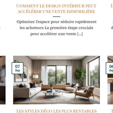
Comment le design intérieur peut
accélérer une vente immobilière
Optimiser l’espace pour séduire rapidement
n
les acheteurs La première étape cruciale
d
pour accélérer une vente [...]
07
0
Sep
Se
Les styles déco les plus rentables