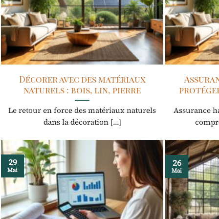
Décorer avec des matériaux
Assuran
naturels : bois, lin, pierre
protéger
Le retour en force des matériaux naturels
Assurance hab
dans la décoration [...]
compren
29
26
Mai
Mai