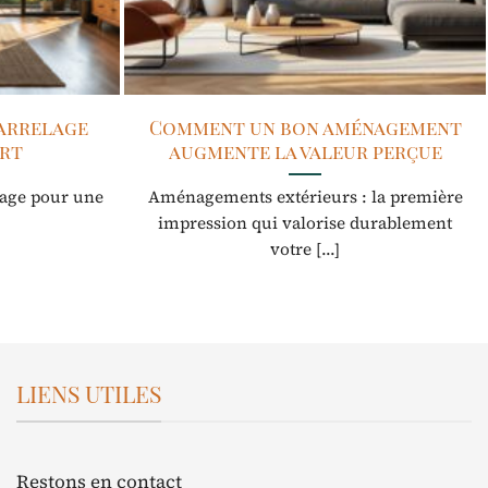
arrelage
Comment un bon aménagement
ert
augmente la valeur perçue
lage pour une
Aménagements extérieurs : la première
impression qui valorise durablement
votre [...]
LIENS UTILES
Restons en contact