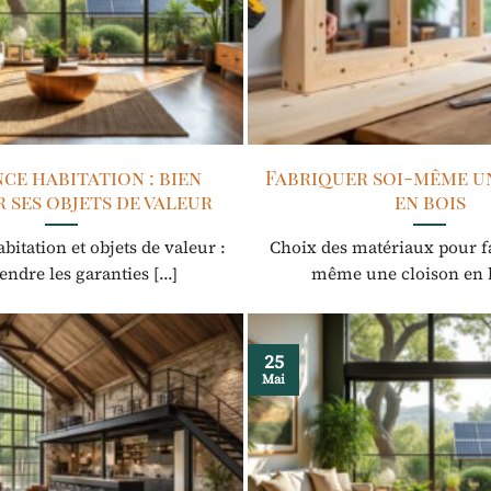
ce habitation : bien
Fabriquer soi-même u
 ses objets de valeur
en bois
itation et objets de valeur :
Choix des matériaux pour f
dre les garanties [...]
même une cloison en bo
25
Mai