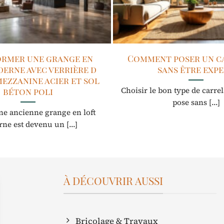
rmer une grange en
Comment poser un c
erne avec verrière d
sans être exp
mezzanine acier et sol
Choisir le bon type de carre
béton poli
pose sans [...]
e ancienne grange en loft
ne est devenu un [...]
À DÉCOUVRIR AUSSI
Bricolage & Travaux