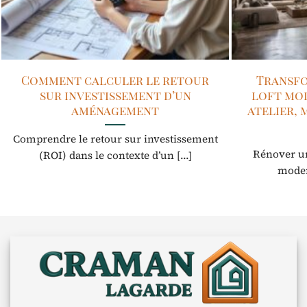
Comment calculer le retour
Transfo
sur investissement d’un
loft mod
aménagement
atelier, 
Comprendre le retour sur investissement
Rénover un
(ROI) dans le contexte d’un [...]
moder