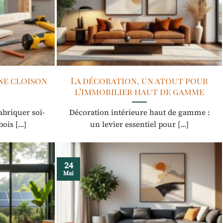
ne cloison
La décoration, un atout pour
l’immobilier haut de gamme
abriquer soi-
Décoration intérieure haut de gamme :
is [...]
un levier essentiel pour [...]
24
Mai