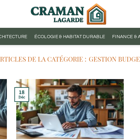
CHITECTURE
ÉCOLOGIE & HABITAT DURABLE
FINANCE &
GESTION BUDGE
18
Déc