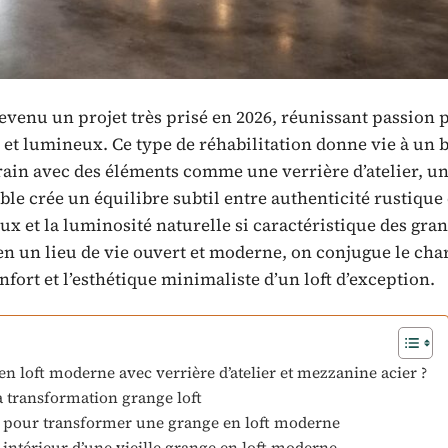
venu un projet très prisé en 2026, réunissant passion 
 et lumineux. Ce type de réhabilitation donne vie à un 
rain avec des éléments comme une verrière d’atelier, u
ble crée un équilibre subtil entre authenticité rustique 
x et la luminosité naturelle si caractéristique des gra
en un lieu de vie ouvert et moderne, on conjugue le ch
fort et l’esthétique minimaliste d’un loft d’exception.
n loft moderne avec verrière d’atelier et mezzanine acier ?
la transformation grange loft
ns pour transformer une grange en loft moderne
intérieur d’une vieille grange en loft moderne