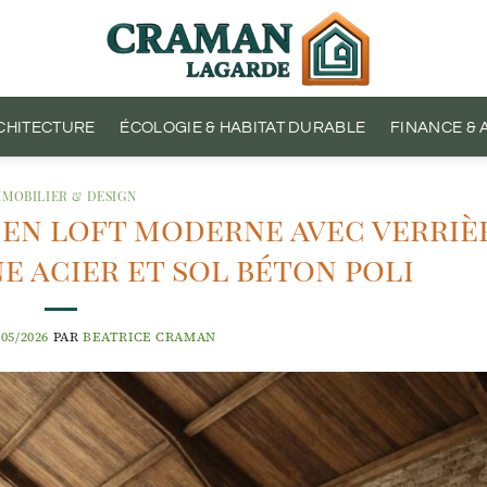
CHITECTURE
ÉCOLOGIE & HABITAT DURABLE
FINANCE &
MMOBILIER & DESIGN
en loft moderne avec verriè
e acier et sol béton poli
/05/2026
PAR
BEATRICE CRAMAN