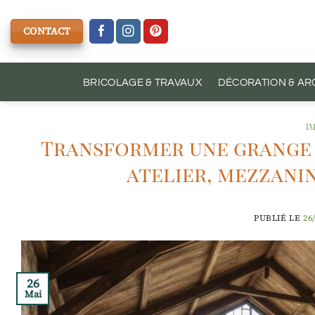
Passer
au
CONTACT
contenu
BRICOLAGE & TRAVAUX
DÉCORATION & AR
I
Transformer une grange 
atelier, mezzanin
PUBLIÉ LE
26
26
Mai