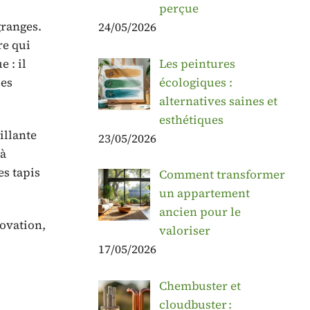
perçue
granges.
24/05/2026
re qui
 : il
Les peintures
les
écologiques :
alternatives saines et
esthétiques
illante
23/05/2026
 à
es tapis
Comment transformer
un appartement
ancien pour le
novation,
valoriser
17/05/2026
Chembuster et
cloudbuster :