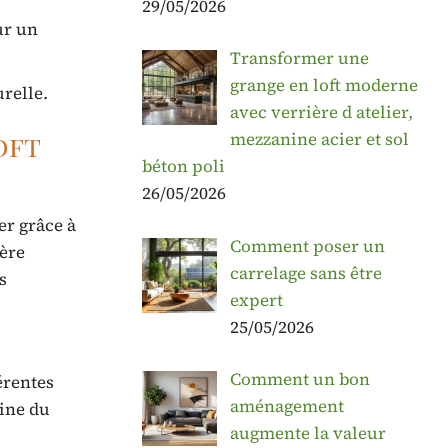
29/05/2026
ur un
Transformer une
grange en loft moderne
relle.
avec verrière d atelier,
mezzanine acier et sol
oft
béton poli
26/05/2026
er grâce à
Comment poser un
ière
carrelage sans être
s
expert
25/05/2026
Comment un bon
érentes
aménagement
sine du
augmente la valeur