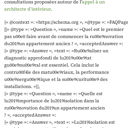
consultations proposées autour de l’
appel à un
architecte d’intérieur
.
{« @context »: »https://schema.org », »@type »: »FAQPage
[{« @type »: »Question », »name »: »Quel est le premier
pas u00e0 faire avant de commencer la ru00e9novation
du2019un appartement ancien ? », »acceptedAnswer »:
{« @type »: »Answer », »text »: »Ru00e9aliser un
diagnostic approfondi de lu2019u00e9tat
gu00e9nu00e9ral est essentiel. Cela inclut le
contru00f4le des matu00e9riaux, la performance
u00e9nergu00e9tique et la su00e9curitu00e9 des
installations. »}},
{« @type »: »Question », »name »: »Quelle est
lu2019importance de lu2019isolation dans la
ru00e9novation du2019un appartement ancien
? », »acceptedAnswer »:
{« @type »: »Answer », »text »: »Lu2019isolation est