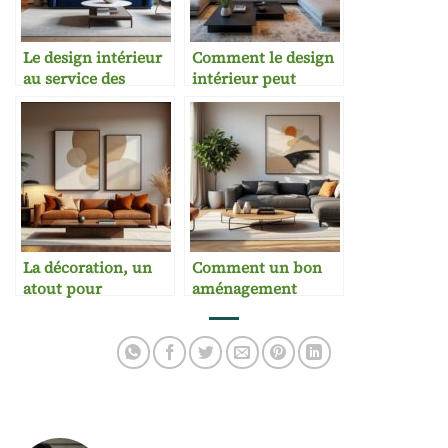
Le design intérieur
Comment le design
au service des
intérieur peut
promoteurs
accélérer une vente
immobiliers
immobilière
La décoration, un
Comment un bon
atout pour
aménagement
l’immobilier haut
augmente la valeur
de gamme
perçue