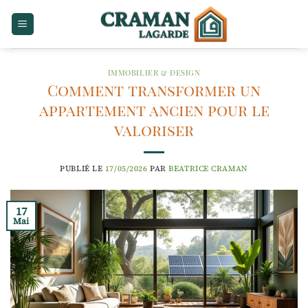
Passer
au
contenu
IMMOBILIER & DESIGN
Comment transformer un
appartement ancien pour le
valoriser
PUBLIÉ LE
17/05/2026
PAR
BEATRICE CRAMAN
17
Mai