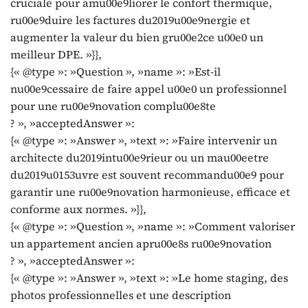
cruciale pour amu00e9liorer le confort thermique,
ru00e9duire les factures du2019u00e9nergie et
augmenter la valeur du bien gru00e2ce u00e0 un
meilleur DPE. »}},
{« @type »: »Question », »name »: »Est-il
nu00e9cessaire de faire appel u00e0 un professionnel
pour une ru00e9novation complu00e8te
? », »acceptedAnswer »:
{« @type »: »Answer », »text »: »Faire intervenir un
architecte du2019intu00e9rieur ou un mau00eetre
du2019u0153uvre est souvent recommandu00e9 pour
garantir une ru00e9novation harmonieuse, efficace et
conforme aux normes. »}},
{« @type »: »Question », »name »: »Comment valoriser
un appartement ancien apru00e8s ru00e9novation
? », »acceptedAnswer »:
{« @type »: »Answer », »text »: »Le home staging, des
photos professionnelles et une description