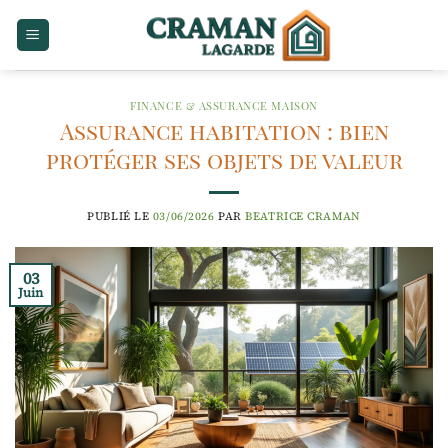
Passer
au
contenu
FINANCE & ASSURANCE MAISON
Assurance habitation : bien
protéger ses objets de valeur
PUBLIÉ LE
03/06/2026
PAR
BEATRICE CRAMAN
03
Juin