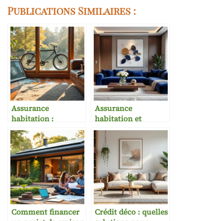
Publications Similaires :
Assurance
Assurance
habitation :
habitation et
exclusions
décoration haut de
fréquentes à
gamme
connaître
Comment financer
Crédit déco : quelles