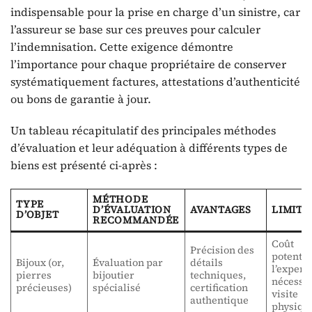
indispensable pour la prise en charge d’un sinistre, car
l’assureur se base sur ces preuves pour calculer
l’indemnisation. Cette exigence démontre
l’importance pour chaque propriétaire de conserver
systématiquement factures, attestations d’authenticité
ou bons de garantie à jour.
Un tableau récapitulatif des principales méthodes
d’évaluation et leur adéquation à différents types de
biens est présenté ci-après :
MÉTHODE
TYPE
D’ÉVALUATION
AVANTAGES
LIMITE
D’OBJET
RECOMMANDÉE
Coût
Précision des
potentie
Bijoux (or,
Évaluation par
détails
l’experti
pierres
bijoutier
techniques,
nécessit
précieuses)
spécialisé
certification
visite
authentique
physiqu