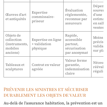
Dépend
Évaluation
souvent
Expertise
Œuvres d’art
réglementée,
d’une
commissaire-
et antiquités
reconnue par
estimat
priseur
assureurs
en salle
ventes
Objets de
Rapide,
Moins
collection
Expertise en ligne
accessible
précise 
(instruments,
+ validation
partout,
validati
mobiles
physique
sécurisation
sur plac
anciens)
par anonymat
Valeur ferme
Nécessi
Tableaux et
Contrat en valeur
garantie,
réévalu
sculptures
agréée
indemnisation
régulièr
claire
Prévenir les sinistres et sécuriser
durablement les objets de valeur
Au-delà de l’assurance habitation, la prévention est un