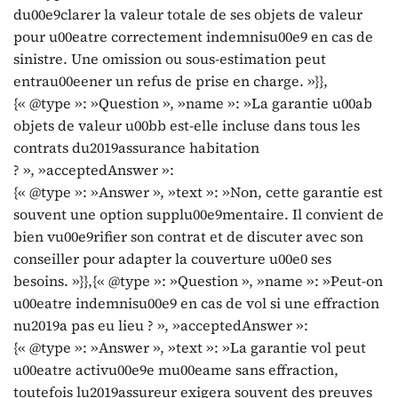
du00e9clarer la valeur totale de ses objets de valeur
pour u00eatre correctement indemnisu00e9 en cas de
sinistre. Une omission ou sous-estimation peut
entrau00eener un refus de prise en charge. »}},
{« @type »: »Question », »name »: »La garantie u00ab
objets de valeur u00bb est-elle incluse dans tous les
contrats du2019assurance habitation
? », »acceptedAnswer »:
{« @type »: »Answer », »text »: »Non, cette garantie est
souvent une option supplu00e9mentaire. Il convient de
bien vu00e9rifier son contrat et de discuter avec son
conseiller pour adapter la couverture u00e0 ses
besoins. »}},{« @type »: »Question », »name »: »Peut-on
u00eatre indemnisu00e9 en cas de vol si une effraction
nu2019a pas eu lieu ? », »acceptedAnswer »:
{« @type »: »Answer », »text »: »La garantie vol peut
u00eatre activu00e9e mu00eame sans effraction,
toutefois lu2019assureur exigera souvent des preuves