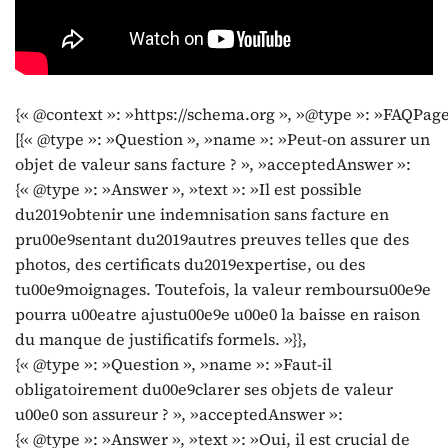
{« @context »: »https://schema.org », »@type »: »FAQPage
[{« @type »: »Question », »name »: »Peut-on assurer un
objet de valeur sans facture ? », »acceptedAnswer »:
{« @type »: »Answer », »text »: »Il est possible
du2019obtenir une indemnisation sans facture en
pru00e9sentant du2019autres preuves telles que des
photos, des certificats du2019expertise, ou des
tu00e9moignages. Toutefois, la valeur remboursu00e9e
pourra u00eatre ajustu00e9e u00e0 la baisse en raison
du manque de justificatifs formels. »}},
{« @type »: »Question », »name »: »Faut-il
obligatoirement du00e9clarer ses objets de valeur
u00e0 son assureur ? », »acceptedAnswer »:
{« @type »: »Answer », »text »: »Oui, il est crucial de