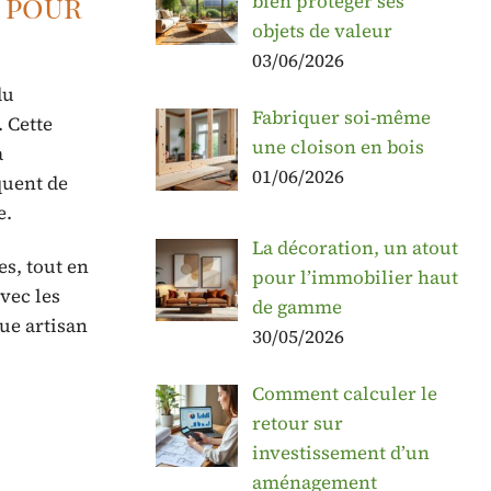
r pour
bien protéger ses
objets de valeur
03/06/2026
du
Fabriquer soi-même
. Cette
une cloison en bois
a
01/06/2026
quent de
e.
La décoration, un atout
s, tout en
pour l’immobilier haut
vec les
de gamme
ue artisan
30/05/2026
Comment calculer le
retour sur
investissement d’un
aménagement