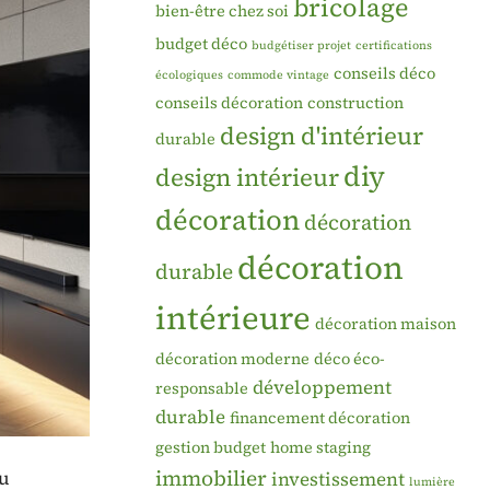
bricolage
bien-être chez soi
budget déco
budgétiser projet
certifications
conseils déco
écologiques
commode vintage
conseils décoration
construction
design d'intérieur
durable
diy
design intérieur
décoration
décoration
décoration
durable
intérieure
décoration maison
décoration moderne
déco éco-
développement
responsable
durable
financement décoration
gestion budget
home staging
immobilier
eu
investissement
lumière