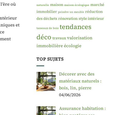
l’ère où
maison
marché
naturelle
maison écologique
immobilier
réduction
peindre un meuble
intérieur
des déchets
rénovation
style intérieur
hniques et
tendances
tasseaux de bois
 ce
déco
valorisation
travaux
ement
immobilière
écologie
TOP SUJETS
Décorer avec des
matériaux naturels :
bois, lin, pierre
04/06/2026
Assurance habitation :