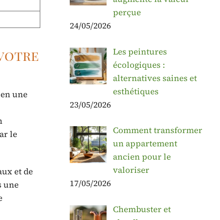
perçue
24/05/2026
Les peintures
 votre
écologiques :
alternatives saines et
esthétiques
t en une
23/05/2026
n
Comment transformer
ar le
un appartement
ancien pour le
valoriser
aux et de
17/05/2026
s une
e
Chembuster et