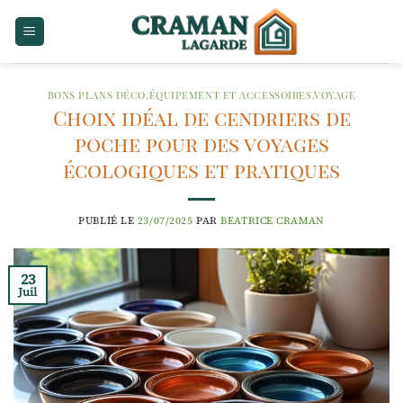
Passer
au
contenu
BONS PLANS DÉCO
,
ÉQUIPEMENT ET ACCESSOIRES
,
VOYAGE
Choix idéal de cendriers de
poche pour des voyages
écologiques et pratiques
PUBLIÉ LE
23/07/2025
PAR
BEATRICE CRAMAN
23
Juil