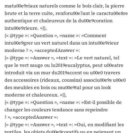
matu00e9riaux naturels comme le bois clair, la pierre
brute et la terre cuite, renforu00e7ant le caractu00e8re
authentique et chaleureux de la du00e9coration
intu00e9rieure. »}},
{« @type »: »Question », »name »: »Comment
intu00e9grer un vert naturel dans un intu00e9rieur
moderne ? », »acceptedAnswer »:
{« @type »: »Answer », »text »: »Le vert naturel, tel
que le vert sauge ou lu2019eucalyptus, peut u00eatre
introduit via un mur du2019accent ou u00e0 travers
des accessoires (rideaux, coussins) associu00e9s u00e0
des meubles en bois ou mu00e9tal pour un look
moderne et chaleureux. »}},
{« @type »: »Question », »name »: »Est-il possible de
changer les couleurs tendance sans repeindre
? », »acceptedAnswer »:
{« @type »: »Answer », »text »: »Oui, en modifiant les
textiles, les objets du00e9coratifs ou en peignant un