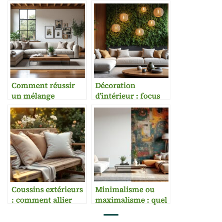
Comment réussir
Décoration
un mélange
d’intérieur : focus
moderne et rustique
sur les matériaux
innovants
Coussins extérieurs
Minimalisme ou
: comment allier
maximalisme : quel
confort et style dans
style choisir pour
votre jardin
son intérieur ?