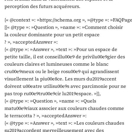
perception des futurs acquéreurs.
{« @context »: »https://schema.org », »@type »: »FAQPage
[{« @type »: »Question », »name »: »Comment choisir
la couleur dominante pour un petit espace
? », »acceptedAnswer »:
{« @type »: »Answer », »text »: »Pour un espace de
petite taille, il est conseillu00e9 de privilu00e9gier des
couleurs claires et lumineuses comme le blanc
cru00e9meux ou le beige rosu00e9 qui agrandissent
visuellement la piu00e8ce. Les murs du2019accent
doivent u00eatre utilisu00e9s avec parcimonie pour ne
pas trop ru00e9tru00e9cir lu2019espace. »}},
{« @type »: »Question », »name »: »Quels
matu00e9riaux associer aux couleurs chaudes comme
le terracotta ? », »acceptedAnswer »:
{« @type »: »Answer », »text »: »Les couleurs chaudes
su2019accordent merveilleusement avec des