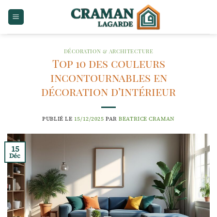
Passer
au
contenu
DÉCORATION & ARCHITECTURE
Top 10 des couleurs
incontournables en
décoration d’intérieur
PUBLIÉ LE
15/12/2025
PAR
BEATRICE CRAMAN
15
Déc