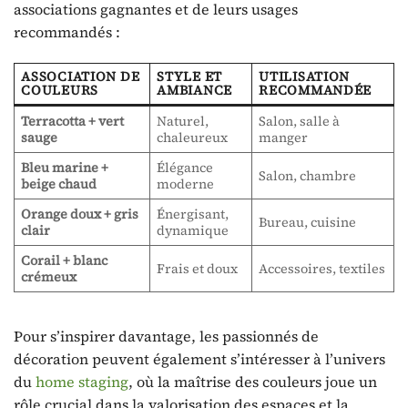
associations gagnantes et de leurs usages
recommandés :
ASSOCIATION DE
STYLE ET
UTILISATION
COULEURS
AMBIANCE
RECOMMANDÉE
Terracotta + vert
Naturel,
Salon, salle à
sauge
chaleureux
manger
Bleu marine +
Élégance
Salon, chambre
beige chaud
moderne
Orange doux + gris
Énergisant,
Bureau, cuisine
clair
dynamique
Corail + blanc
Frais et doux
Accessoires, textiles
crémeux
Pour s’inspirer davantage, les passionnés de
décoration peuvent également s’intéresser à l’univers
du
home staging
, où la maîtrise des couleurs joue un
rôle crucial dans la valorisation des espaces et la