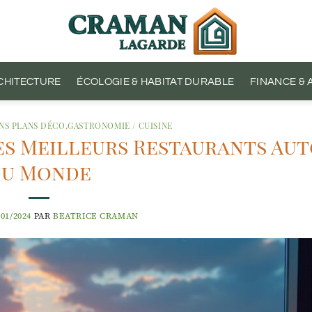
CHITECTURE
ÉCOLOGIE & HABITAT DURABLE
FINANCE &
NS PLANS DÉCO
,
GASTRONOMIE / CUISINE
es Meilleurs Restaurants Au
du Monde
/01/2024
PAR
BEATRICE CRAMAN