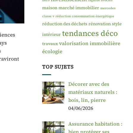
déco
lagarde avocats
maison
marché immobilier
mercedes
classe v
réduction consommation énergétique
réduction des déchets
rénovation
style
tendances déco
riences
intérieur
ays
valorisation immobilière
travaux
s
écologie
raviront
TOP SUJETS
Décorer avec des
matériaux naturels :
bois, lin, pierre
04/06/2026
Assurance habitation :
bien protéger ses