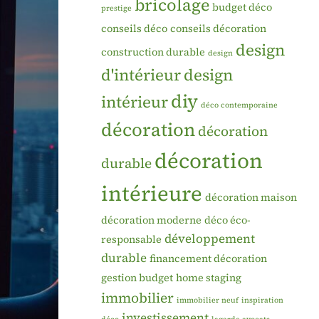
bricolage
budget déco
prestige
conseils déco
conseils décoration
design
construction durable
design
d'intérieur
design
diy
intérieur
déco contemporaine
décoration
décoration
décoration
durable
intérieure
décoration maison
décoration moderne
déco éco-
développement
responsable
durable
financement décoration
gestion budget
home staging
immobilier
immobilier neuf
inspiration
investissement