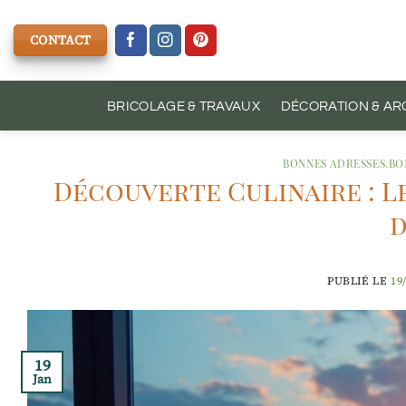
Passer
au
CONTACT
contenu
BRICOLAGE & TRAVAUX
DÉCORATION & AR
BONNES ADRESSES
,
BO
Découverte Culinaire : L
PUBLIÉ LE
19
19
Jan