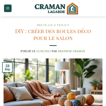
Passer
au
contenu
BRICOLAGE & TRAVAUX
DIY : créer des boules déco
pour le salon
PUBLIÉ LE
23/09/2025
PAR
BEATRICE CRAMAN
23
Sep