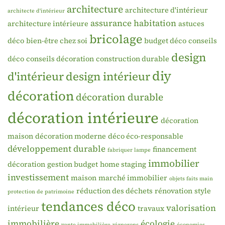
architecture
architecture d'intérieur
architecte d'intérieur
assurance habitation
architecture intérieure
astuces
bricolage
déco
bien-être chez soi
budget déco
conseils
design
déco
conseils décoration
construction durable
diy
d'intérieur
design intérieur
décoration
décoration durable
décoration intérieure
décoration
maison
décoration moderne
déco éco-responsable
développement durable
financement
fabriquer lampe
immobilier
décoration
gestion budget
home staging
investissement
maison
marché immobilier
objets faits main
réduction des déchets
rénovation
style
protection de patrimoine
tendances déco
valorisation
intérieur
travaux
immobilière
écologie
vente immobilière
vignerons
économies