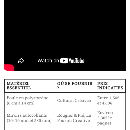
MATÉRIEL
OÙ SE FOURNIR
PRIX
ESSENTIEL
?
INDICATIFS
Boule en polystyrène
Entre 1,50€
Cultura, Creavea
(6 cm à 14 cm)
et 4,60€
Environ
Miroirs autocollants
Rougier & Plé, La
2,30€ le
(10×10 mm et 5×5 mm)
Fourmi Créative
paquet