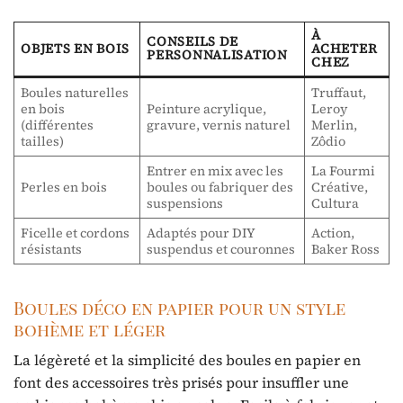
À
CONSEILS DE
OBJETS EN BOIS
ACHETER
PERSONNALISATION
CHEZ
Boules naturelles
Truffaut,
en bois
Peinture acrylique,
Leroy
(différentes
gravure, vernis naturel
Merlin,
tailles)
Zôdio
Entrer en mix avec les
La Fourmi
Perles en bois
boules ou fabriquer des
Créative,
suspensions
Cultura
Ficelle et cordons
Adaptés pour DIY
Action,
résistants
suspendus et couronnes
Baker Ross
Boules déco en papier pour un style
bohème et léger
La légèreté et la simplicité des boules en papier en
font des accessoires très prisés pour insuffler une