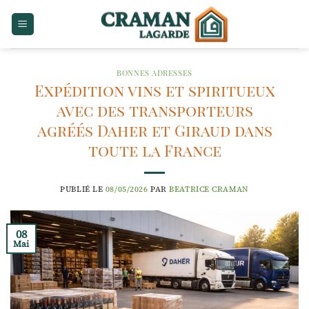
Passer
au
contenu
BONNES ADRESSES
Expédition vins et spiritueux
avec des transporteurs
agréés Daher et Giraud dans
toute la France
PUBLIÉ LE
08/05/2026
PAR
BEATRICE CRAMAN
08
Mai