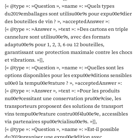
{« @type »: »Question », »name »: »Quels types
du2019emballages sont utilisu00e9s pour expu00e9dier
des bouteilles de vin ? », »acceptedAnswer »:
{« @type »: »Answer », »text »: »Des cartons en triple
cannelure sont utilisu00e9s, avec des formats
adaptu00e9s pour 1, 2, 3, 6 ou 12 bouteilles,
garantissant une protection maximale contre les chocs
et vibrations. »}},
{« @type »: »Question », »name »: »Quelles sont les
options disponibles pour les expu00e9ditions sensibles
u00e0 la tempu00e9rature ? », »acceptedAnswer »:
{« @type »: »Answer », »text »: »Pour les produits
nu00e9cessitant une conservation pru00e9cise, les
transporteurs proposent des solutions de transport
vins tempu00e9rature contru00f4lu00e9e, accessibles
via partenaires spu00e9cialisu00e9s. »}},
{« @type »: »Question », »name »: »Est-il possible
du2019organiser une expu00e9dition avec