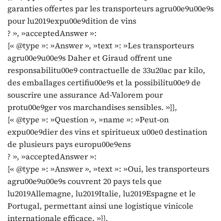
garanties offertes par les transporteurs agru00e9u00e9s
pour lu2019expu00e9dition de vins
? », »acceptedAnswer »:
{« @type »: »Answer », »text »: »Les transporteurs
agru00e9u00e9s Daher et Giraud offrent une
responsabilitu00e9 contractuelle de 33u20ac par kilo,
des emballages certifiu00e9s et la possibilitu00e9 de
souscrire une assurance Ad-Valorem pour
protu00e9ger vos marchandises sensibles. »}},
{« @type »: »Question », »name »: »Peut-on
expu00e9dier des vins et spiritueux u00e0 destination
de plusieurs pays europu00e9ens
? », »acceptedAnswer »:
{« @type »: »Answer », »text »: »Oui, les transporteurs
agru00e9u00e9s couvrent 20 pays tels que
lu2019Allemagne, lu2019Italie, lu2019Espagne et le
Portugal, permettant ainsi une logistique vinicole
internationale efficace. »}},