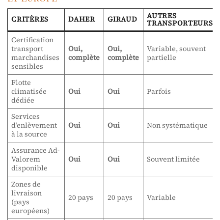
AUTRES
CRITÈRES
DAHER
GIRAUD
TRANSPORTEURS
Certification
transport
Oui,
Oui,
Variable, souvent
marchandises
complète
complète
partielle
sensibles
Flotte
climatisée
Oui
Oui
Parfois
dédiée
Services
d’enlèvement
Oui
Oui
Non systématique
à la source
Assurance Ad-
Valorem
Oui
Oui
Souvent limitée
disponible
Zones de
livraison
20 pays
20 pays
Variable
(pays
européens)