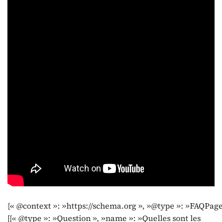
{« @context »: »https://schema.org », »@type »: »FAQPage
[{« @type »: »Question », »name »: »Quelles sont les