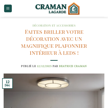
Passer
au
contenu
DÉCORATION ET ACCESSOIRES
Faites briller votre
décoration avec un
magnifique plafonnier
intérieur à leds !
PUBLIÉ LE
12/12/2025
PAR
BEATRICE CRAMAN
12
Déc