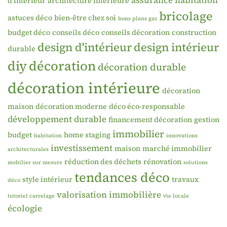
assurance habitation
d'intérieur
architecture intérieure
bricolage
astuces déco
bien-être chez soi
bons plans gaz
budget déco
conseils déco
conseils décoration
construction
design d'intérieur
design intérieur
durable
diy
décoration
décoration durable
décoration intérieure
décoration
maison
décoration moderne
déco éco-responsable
développement durable
financement décoration
gestion
immobilier
budget
home staging
habitation
innovations
investissement
maison
marché immobilier
architecturales
réduction des déchets
rénovation
mobilier sur mesure
solutions
tendances déco
style intérieur
travaux
déco
valorisation immobilière
tutoriel carrelage
vie locale
écologie