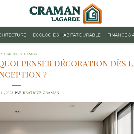
CHITECTURE
ÉCOLOGIE & HABITAT DURABLE
FINANCE &
MMOBILIER & DESIGN
rquoi penser décoration dès l
nception ?
/11/2025
PAR
BEATRICE CRAMAN