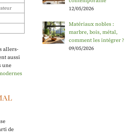
contemporaine
12/05/2026
ateur
Matériaux nobles :
marbre, bois, métal,
comment les intégrer ?
09/05/2026
 allers-
ent aussi
s une
 modernes
mal
ase
rti de