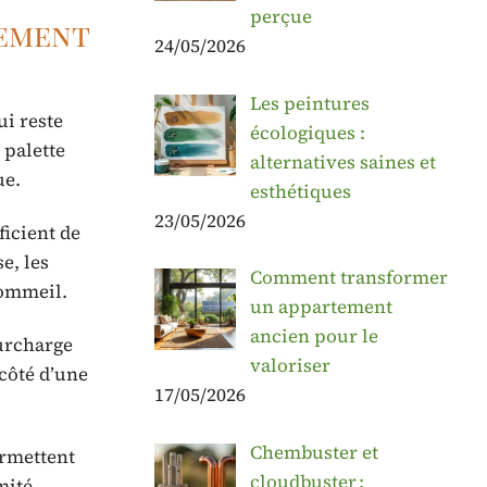
perçue
gement
24/05/2026
Les peintures
ui reste
écologiques :
 palette
alternatives saines et
ue.
esthétiques
23/05/2026
ficient de
e, les
Comment transformer
sommeil.
un appartement
ancien pour le
surcharge
valoriser
 côté d’une
17/05/2026
Chembuster et
ermettent
cloudbuster :
mité