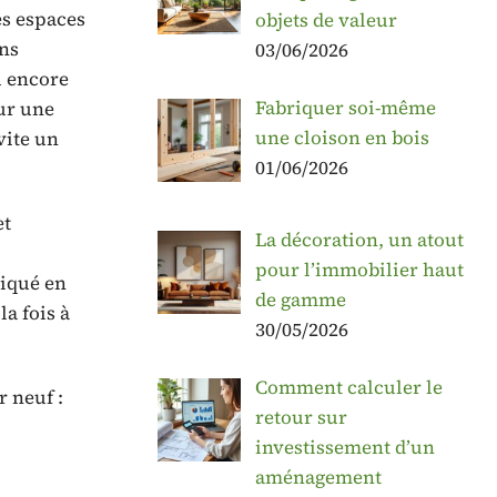
s espaces
objets de valeur
ins
03/06/2026
u encore
Fabriquer soi-même
ur une
une cloison en bois
vite un
01/06/2026
et
La décoration, un atout
pour l’immobilier haut
liqué en
de gamme
a fois à
30/05/2026
Comment calculer le
r neuf :
retour sur
investissement d’un
aménagement