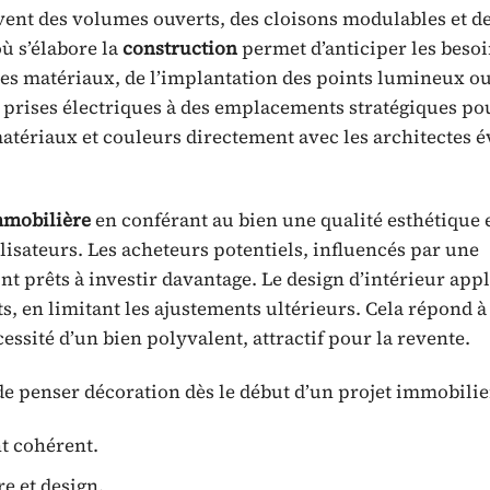
nt des volumes ouverts, des cloisons modulables et de
 s’élabore la
construction
permet d’anticiper les beso
x des matériaux, de l’implantation des points lumineux o
s prises électriques à des emplacements stratégiques po
matériaux et couleurs directement avec les architectes é
mmobilière
en conférant au bien une qualité esthétique 
isateurs. Les acheteurs potentiels, influencés par une
nt prêts à investir davantage. Le design d’intérieur app
, en limitant les ajustements ultérieurs. Cela répond à l
essité d’un bien polyvalent, attractif pour la revente.
 de penser décoration dès le début d’un projet immobilie
t cohérent.
e et design.