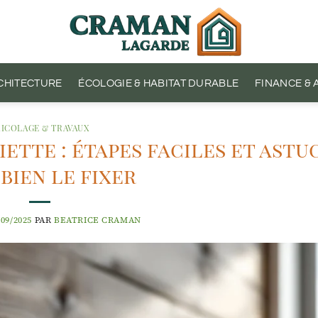
CHITECTURE
ÉCOLOGIE & HABITAT DURABLE
FINANCE &
RICOLAGE & TRAVAUX
ette : étapes faciles et astu
bien le fixer
/09/2025
PAR
BEATRICE CRAMAN