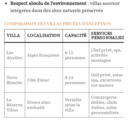
Respect absolu de l’environnement
: villas souvent
intégrées dans des sites naturels préservés
Comparaison des villas privées d’exception
SERVICES
VILLA
LOCALISATION
CAPACITÉ
PERSONNALISÉS
Chef privé, spa,
Les
6-12
Alpes françaises
activités
Airelles
personnes
montagne
Golf privé, soins
Terre
8-14
Côte d’Azur
spa, excursions
Blanche
personnes
sur mesure
Conciergerie
La
Variable
Divers sites
dédiée, chefs
Réserve
selon la
exclusifs
étoiles, soins
Villas
villa
personnalisés