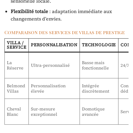
sensorielle locale.
Flexibilité totale
: adaptation immédiate aux
changements d’envies.
Comparaison des services de villas de prestige
VILLA /
PERSONNALISATION
TECHNOLOGIE
CONC
SERVICE
La
Basse mais
Ultra-personnalisé
24/7, 
Réserve
fonctionnelle
Belmond
Personnalisation
Intégrée
Conci
Villas
élevée
discrètement
dédié
Cheval
Sur-mesure
Domotique
Servic
Blanc
exceptionnel
avancée