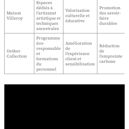
Espaces
dédiés à
Promotion
Valorisation
Maison
l’artisanat
des savoir-
culturelle et
Villeroy
artistique et
faire
éducative
techniques
durables
ancestrales
Programme
éco-
Amélioration
Réduction
responsable
de
Oetker
de
et
l’expérience
Collection
l’empreinte
formations
client et
carbone
du
sensibilisation
personnel