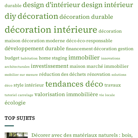
design d'intérieur
design intérieur
durable
diy
décoration
décoration durable
décoration intérieure
décoration
maison
décoration moderne
déco éco-responsable
développement durable
financement décoration
gestion
immobilier
budget
home staging
habitation
innovations
investissement
maison
marché immobilier
architecturales
réduction des déchets
rénovation
mobilier sur mesure
solutions
tendances déco
style intérieur
travaux
déco
valorisation immobilière
tutoriel carrelage
vie locale
écologie
TOP SUJETS
Décorer avec des matériaux naturels : bois,