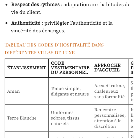
Respect des rythmes
: adaptation aux habitudes de
vie du client.
Authenticité
: privilégier l’authenticité et la
sincérité des échanges.
Tableau des codes d’hospitalité dans
différentes villas de luxe
CODE
GE
APPROCHE
ÉTABLISSEMENT
VESTIMENTAIRE
DE
D’ACCUEIL
DU PERSONNEL
SE
Ser
Accueil calme,
Tenue simple,
flu
Aman
chaleureux
élégante et neutre
pr
sans formalité
inv
Rencontre
Int
Uniformes
personnalisée,
lim
Terre Blanche
sobres, tissus
attention à la
bes
naturels
discrétion
ex
Ges