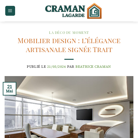
Passer
au
contenu
LA DÉCO DU MOMENT
Mobilier design : l’élégance
artisanale signée Trait
PUBLIÉ LE
21/05/2026
PAR
BEATRICE CRAMAN
21
Mai