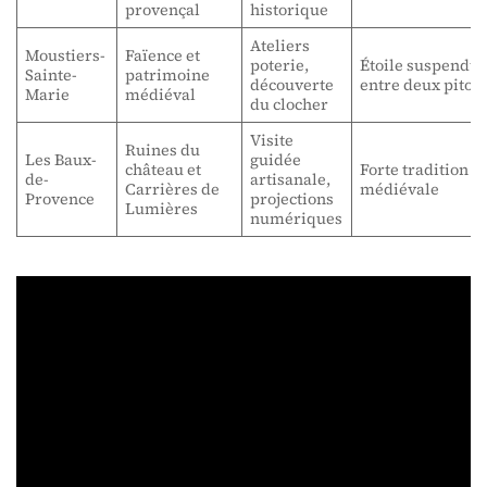
provençal
historique
Ateliers
Moustiers-
Faïence et
poterie,
Étoile suspendu
Sainte-
patrimoine
découverte
entre deux piton
Marie
médiéval
du clocher
Visite
Ruines du
Les Baux-
guidée
château et
Forte tradition
de-
artisanale,
Carrières de
médiévale
Provence
projections
Lumières
numériques