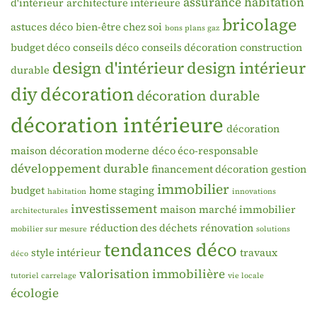
assurance habitation
d'intérieur
architecture intérieure
bricolage
astuces déco
bien-être chez soi
bons plans gaz
budget déco
conseils déco
conseils décoration
construction
design d'intérieur
design intérieur
durable
diy
décoration
décoration durable
décoration intérieure
décoration
maison
décoration moderne
déco éco-responsable
développement durable
financement décoration
gestion
immobilier
budget
home staging
habitation
innovations
investissement
maison
marché immobilier
architecturales
réduction des déchets
rénovation
mobilier sur mesure
solutions
tendances déco
style intérieur
travaux
déco
valorisation immobilière
tutoriel carrelage
vie locale
écologie