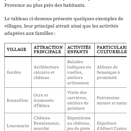
Provence au plus près des habitants.
Le tableau ci-dessous présente quelques exemples de
villages, leur principal attrait ainsi que les activités
adaptées aux familles :
ATTRACTION
ACTIVITÉS
PARTICULARIT
VILLAGE
PRINCIPALE
ENFANTS
CULTURELLE
Balades
Architecture
ludiques en
Abbaye de
Gordes
calcaire et
ruelles,
Senanque à
château
ateliers
proximité
artisanaux
Visite des
Ocre et
carrières,
Patrimoine
Roussillon
écomusée
ateliers de
minier et nature
d’Ôkhra
peinture
Château
Expositions
Renaissance,
au château,
Sépulture
Lourmarin
marché
jeu de piste
d’Albert Camus