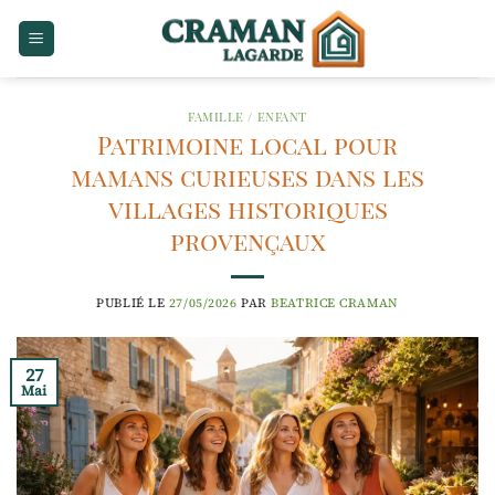
Passer
au
contenu
FAMILLE / ENFANT
Patrimoine local pour
mamans curieuses dans les
villages historiques
provençaux
PUBLIÉ LE
27/05/2026
PAR
BEATRICE CRAMAN
27
Mai