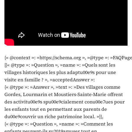
{« @context »: »https://schema.org », »@type »: »FAQPage
[{« @type »: »Question », »name »: »Quels sont les
villages historiques les plus adaptu00e9s pour une
visite en famille ? », »acceptedAnswer »:
{« @type »: »Answer », »text »: »Des villages comme
Gordes, Lourmarin et Moustiers-Sainte-Marie offrent
des activitu00e9s spu00e9cialement conu00e7ues pour
les enfants tout en permettant aux parents de
du00e9couvrir un riche patrimoine local. »}},
{« @type »: »Question », »name »: »Comment les
enfants peuvent-ils su2019amuser tout en