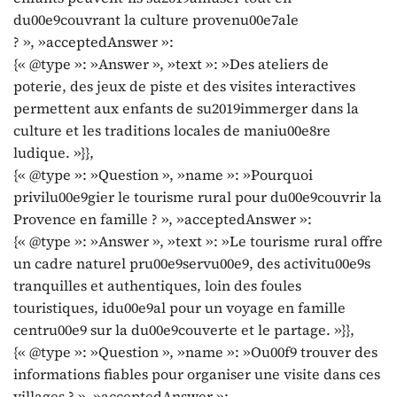
du00e9couvrant la culture provenu00e7ale
? », »acceptedAnswer »:
{« @type »: »Answer », »text »: »Des ateliers de
poterie, des jeux de piste et des visites interactives
permettent aux enfants de su2019immerger dans la
culture et les traditions locales de maniu00e8re
ludique. »}},
{« @type »: »Question », »name »: »Pourquoi
privilu00e9gier le tourisme rural pour du00e9couvrir la
Provence en famille ? », »acceptedAnswer »:
{« @type »: »Answer », »text »: »Le tourisme rural offre
un cadre naturel pru00e9servu00e9, des activitu00e9s
tranquilles et authentiques, loin des foules
touristiques, idu00e9al pour un voyage en famille
centru00e9 sur la du00e9couverte et le partage. »}},
{« @type »: »Question », »name »: »Ou00f9 trouver des
informations fiables pour organiser une visite dans ces
villages ? », »acceptedAnswer »: