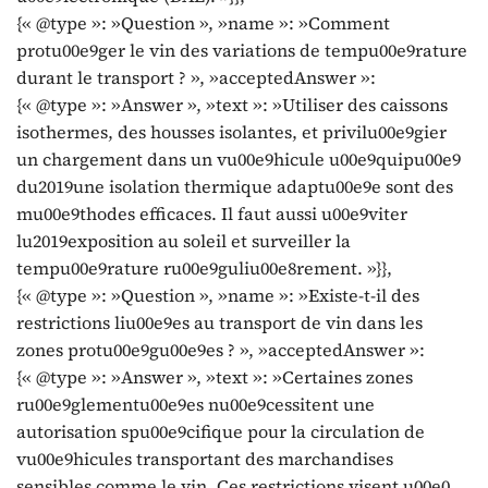
{« @type »: »Question », »name »: »Comment
protu00e9ger le vin des variations de tempu00e9rature
durant le transport ? », »acceptedAnswer »:
{« @type »: »Answer », »text »: »Utiliser des caissons
isothermes, des housses isolantes, et privilu00e9gier
un chargement dans un vu00e9hicule u00e9quipu00e9
du2019une isolation thermique adaptu00e9e sont des
mu00e9thodes efficaces. Il faut aussi u00e9viter
lu2019exposition au soleil et surveiller la
tempu00e9rature ru00e9guliu00e8rement. »}},
{« @type »: »Question », »name »: »Existe-t-il des
restrictions liu00e9es au transport de vin dans les
zones protu00e9gu00e9es ? », »acceptedAnswer »:
{« @type »: »Answer », »text »: »Certaines zones
ru00e9glementu00e9es nu00e9cessitent une
autorisation spu00e9cifique pour la circulation de
vu00e9hicules transportant des marchandises
sensibles comme le vin. Ces restrictions visent u00e0