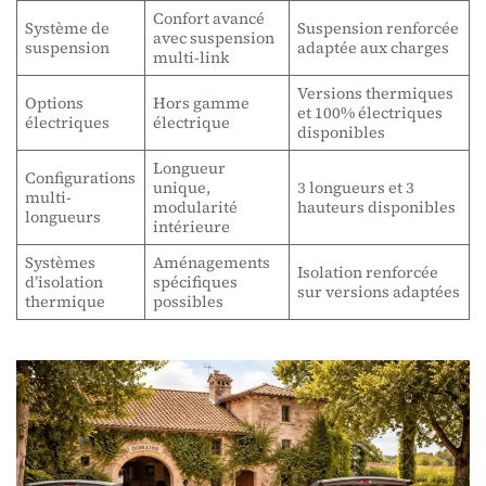
Confort avancé
Système de
Suspension renforcée
avec suspension
suspension
adaptée aux charges
multi-link
Versions thermiques
Options
Hors gamme
et 100% électriques
électriques
électrique
disponibles
Longueur
Configurations
unique,
3 longueurs et 3
multi-
modularité
hauteurs disponibles
longueurs
intérieure
Systèmes
Aménagements
Isolation renforcée
d’isolation
spécifiques
sur versions adaptées
thermique
possibles