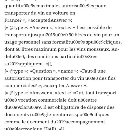
quantitu00e9s maximales autorisu00e9es pour
transporter du vin en voiture en
France? », »acceptedAnswer »:
{« @type »: »Answer », »text »: »Il est possible de
transporter jusquu2019u00e0 90 litres de vin pour un
usage personnel sans formalitu00e9s spu00e9cifiques,
dont 60 litres maximum pour les vins mousseux. Au-
delu00e0, des conditions particuliu00e8res
su2019appliquent. »}},
{« @type »: »Question », »name »: »Faut-il une
autorisation pour transporter du vin u00e0 des fins
commerciales? », »acceptedAnswer »:
{« @type »: »Answer », »text »: »Oui, tout transport
u00e0 vocation commerciale doit u00eatre
du00e9claru00e9. Il est obligatoire de disposer des
documents ru00e9glementaires spu00e9cifiques
comme le document du2019accompagnement
u00e9lectronique (DAE). »}},