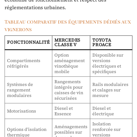
réglementations urbaines.
Tableau comparatif des équipements dédiés aux
vignerons
MERCEDES
TOYOTA
FONCTIONNALITÉ
CLASSE V
PROACE
Option
Disponible sur
Compartiments
aménagement
versions
réfrigérés
vinothèque
électriques et
mobile
spécifiques
Rangements
Systèmes de
Rails modulaires
intégrés pour
rangement
et calages sur
caisses de vin
modulaires
mesure
sécurisées
Diesel et
Diesel et
Motorisations
Essence
électrique
Isolation
Aménagements
Options d’isolation
renforcée sur
possibles sur
thermique
versions