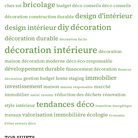
bricolage
chez soi
budget déco
conseils déco
conseils
design d'intérieur
décoration
construction durable
diy
décoration
design intérieur
décoration durable
décoration facile
décoration intérieure
décoration
maison
décoration moderne
déco éco-responsable
développement durable
financement décoration
financer
immobilier
gestion budget
home staging
décoration
investissement
maison
marché
maison responsable
immobilier
réduction des déchets
rénovation
métal
revente
tendances déco
style intérieur
transition énergétique
valorisation immobilière
écologie
travaux
économie
éviter erreurs déco
TOP SUJETS