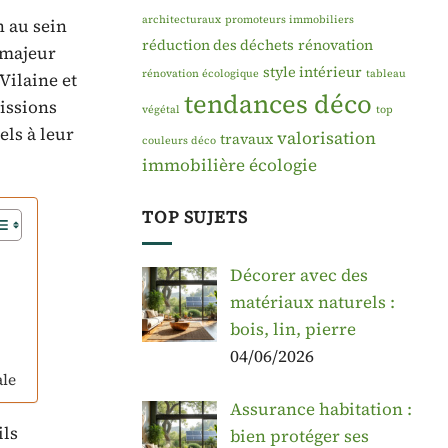
architecturaux
promoteurs immobiliers
 au sein
réduction des déchets
rénovation
 majeur
style intérieur
rénovation écologique
tableau
Vilaine et
tendances déco
missions
végétal
top
els à leur
valorisation
travaux
couleurs déco
immobilière
écologie
TOP SUJETS
Décorer avec des
matériaux naturels :
bois, lin, pierre
04/06/2026
ale
Assurance habitation :
ils
bien protéger ses