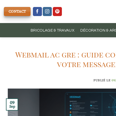
Passer
au
CONTACT
contenu
BRICOLAGE & TRAVAUX
DÉCORATION & AR
Webmail ac gre : guide c
votre messager
PUBLIÉ LE
09
09
Sep