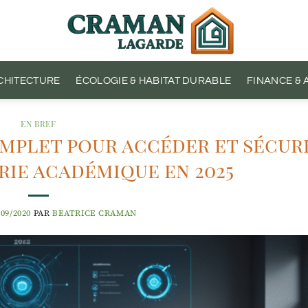
CHITECTURE
ÉCOLOGIE & HABITAT DURABLE
FINANCE &
EN BREF
omplet pour accéder et sécur
ie académique en 2025
/09/2020
PAR
BEATRICE CRAMAN