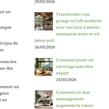
29/05/2026
nsi un
Transformer une
grange en loft moderne
compte
avec verrière d atelier,
mezzanine acier et sol
béton poli
érique de
26/05/2026
se.
Comment poser un
 avancées
carrelage sans être
ser des
expert
25/05/2026
alement un
Comment un bon
 peut
aménagement
t en
augmente la valeur