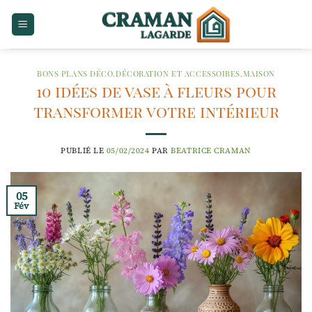
Passer
au
contenu
BONS PLANS DÉCO
,
DÉCORATION ET ACCESSOIRES
,
MAISON
10 idées de vase à fleurs pour
transformer votre intérieur
PUBLIÉ LE
05/02/2024
PAR
BEATRICE CRAMAN
05
Fév