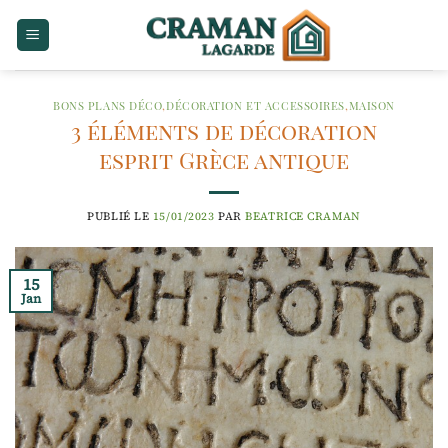
Passer
au
contenu
BONS PLANS DÉCO
,
DÉCORATION ET ACCESSOIRES
,
MAISON
3 éléments de décoration
esprit Grèce antique
PUBLIÉ LE
15/01/2023
PAR
BEATRICE CRAMAN
15
Jan