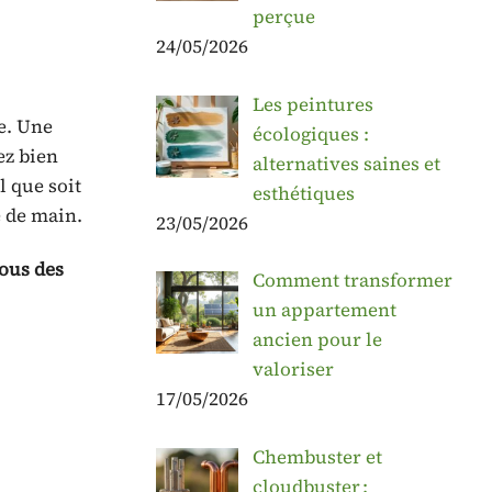
perçue
24/05/2026
Les peintures
te. Une
écologiques :
ez bien
alternatives saines et
l que soit
esthétiques
e de main.
23/05/2026
ous des
Comment transformer
un appartement
ancien pour le
valoriser
17/05/2026
Chembuster et
cloudbuster :