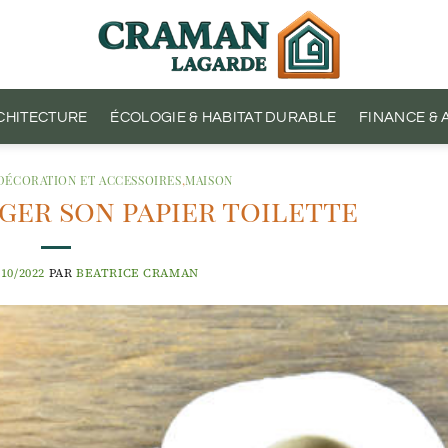
CHITECTURE
ÉCOLOGIE & HABITAT DURABLE
FINANCE &
DÉCORATION ET ACCESSOIRES
,
MAISON
nger son papier toilette
/10/2022
PAR
BEATRICE CRAMAN