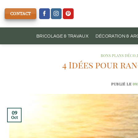
Passer
au
CONTACT
contenu
BRICOLAGE & TRAVAUX
DÉCORATION & AR
BONS PLANS DÉCO
,
4 Idées pour ra
PUBLIÉ LE
09
09
Oct