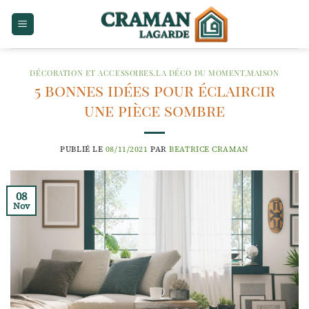
Passer
au
contenu
DÉCORATION ET ACCESSOIRES
,
LA DÉCO DU MOMENT
,
MAISON
5 bonnes idées pour éclaircir
une pièce sombre
PUBLIÉ LE
08/11/2021
PAR
BEATRICE CRAMAN
08
Nov