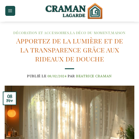
Passer
au
contenu
DÉCORATION ET ACCESSOIRES
,
LA DÉCO DU MOMENT
,
MAISON
Apportez de la lumière et de
la transparence grâce aux
rideaux de douche
PUBLIÉ LE
08/02/2024
PAR
BEATRICE CRAMAN
08
Fév