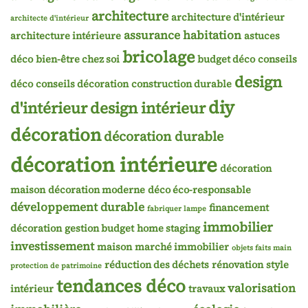
architecture
architecture d'intérieur
architecte d'intérieur
assurance habitation
architecture intérieure
astuces
bricolage
déco
bien-être chez soi
budget déco
conseils
design
déco
conseils décoration
construction durable
diy
d'intérieur
design intérieur
décoration
décoration durable
décoration intérieure
décoration
maison
décoration moderne
déco éco-responsable
développement durable
financement
fabriquer lampe
immobilier
décoration
gestion budget
home staging
investissement
maison
marché immobilier
objets faits main
réduction des déchets
rénovation
style
protection de patrimoine
tendances déco
valorisation
intérieur
travaux