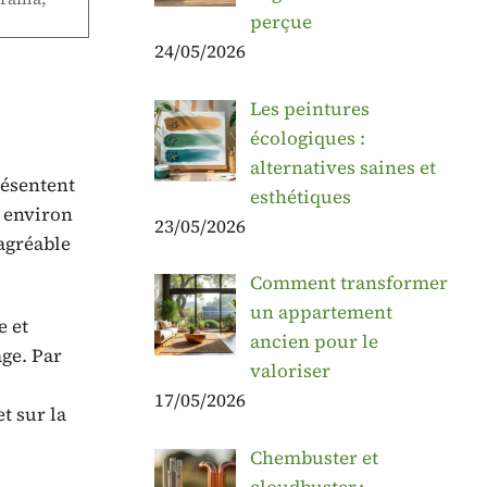
perçue
24/05/2026
Les peintures
écologiques :
alternatives saines et
résentent
esthétiques
t environ
23/05/2026
agréable
Comment transformer
un appartement
e et
ancien pour le
age. Par
valoriser
17/05/2026
t sur la
Chembuster et
cloudbuster :