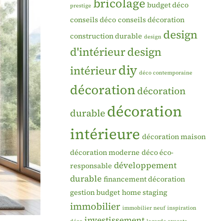
bricolage
budget déco
prestige
conseils déco
conseils décoration
design
construction durable
design
d'intérieur
design
diy
intérieur
déco contemporaine
décoration
décoration
décoration
durable
intérieure
décoration maison
décoration moderne
déco éco-
développement
responsable
durable
financement décoration
gestion budget
home staging
immobilier
immobilier neuf
inspiration
investissement