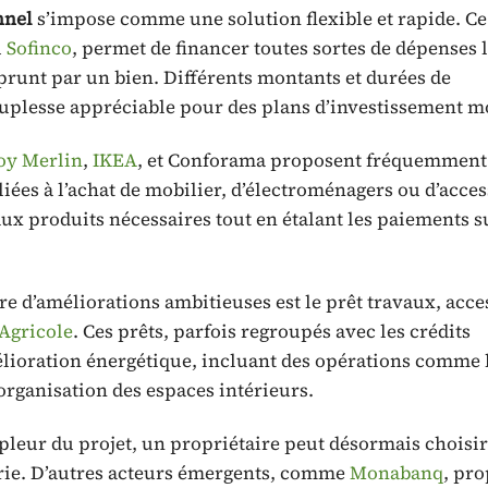
nnel
s’impose comme une solution flexible et rapide. Ce
u
Sofinco
, permet de financer toutes sortes de dépenses l
prunt par un bien. Différents montants et durées de
ouplesse appréciable pour des plans d’investissement m
oy Merlin
,
IKEA
, et Conforama proposent fréquemment
iées à l’achat de mobilier, d’électroménagers ou d’acces
 aux produits nécessaires tout en étalant les paiements s
e d’améliorations ambitieuses est le prêt travaux, acce
 Agricole
. Ces prêts, parfois regroupés avec les crédits
mélioration énergétique, incluant des opérations comme 
organisation des espaces intérieurs.
pleur du projet, un propriétaire peut désormais choisir
erie. D’autres acteurs émergents, comme
Monabanq
, pr