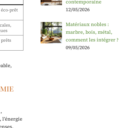
contemporaine
12/05/2026
 éco-prêt
Matériaux nobles :
cales,
ques
marbre, bois, métal,
comment les intégrer ?
 prêts
09/05/2026
éable,
omie
,
 l’énergie
enses.