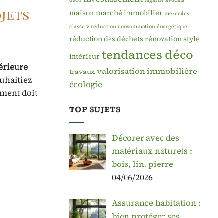
déco
lagarde avocats
ojets
maison
marché immobilier
mercedes
classe v
réduction consommation énergétique
réduction des déchets
rénovation
style
tendances déco
intérieur
térieure
valorisation immobilière
travaux
uhaitiez
écologie
ement doit
TOP SUJETS
Décorer avec des
matériaux naturels :
bois, lin, pierre
04/06/2026
Assurance habitation :
bien protéger ses