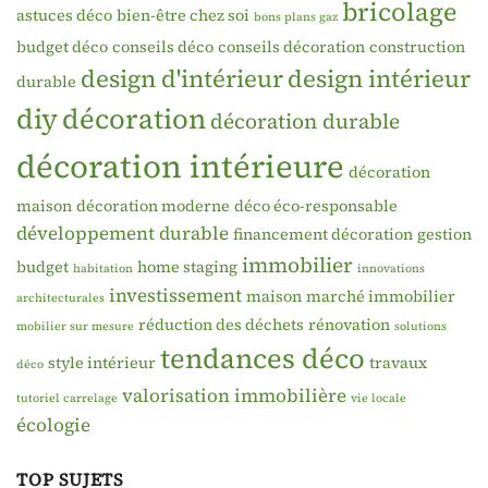
bricolage
astuces déco
bien-être chez soi
bons plans gaz
budget déco
conseils déco
conseils décoration
construction
design d'intérieur
design intérieur
durable
diy
décoration
décoration durable
décoration intérieure
décoration
maison
décoration moderne
déco éco-responsable
développement durable
financement décoration
gestion
immobilier
budget
home staging
habitation
innovations
investissement
maison
marché immobilier
architecturales
réduction des déchets
rénovation
mobilier sur mesure
solutions
tendances déco
style intérieur
travaux
déco
valorisation immobilière
tutoriel carrelage
vie locale
écologie
TOP SUJETS