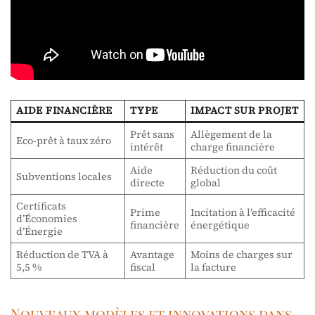
AIDE FINANCIÈRE
TYPE
IMPACT SUR PROJET
Prêt sans
Allègement de la
Eco-prêt à taux zéro
intérêt
charge financière
Aide
Réduction du coût
Subventions locales
directe
global
Certificats
Prime
Incitation à l’efficacité
d’Économies
financière
énergétique
d’Énergie
Réduction de TVA à
Avantage
Moins de charges sur
5,5 %
fiscal
la facture
Nouveaux modèles et innovations dans