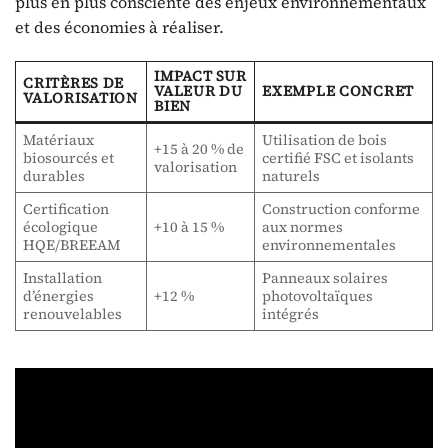
plus en plus consciente des enjeux environnementaux
et des économies à réaliser.
IMPACT SUR
CRITÈRES DE
VALEUR DU
EXEMPLE CONCRET
VALORISATION
BIEN
Matériaux
Utilisation de bois
+15 à 20 % de
biosourcés et
certifié FSC et isolants
valorisation
durables
naturels
Certification
Construction conforme
écologique
+10 à 15 %
aux normes
HQE/BREEAM
environnementales
Installation
Panneaux solaires
d’énergies
+12 %
photovoltaïques
renouvelables
intégrés