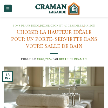
Passer
au
contenu
BONS PLANS DÉCO
,
DÉCORATION ET ACCESSOIRES
,
MAISON
Choisir la hauteur idéale
pour un porte-serviette dans
votre salle de bain
PUBLIÉ LE
13/02/2024
PAR
BEATRICE CRAMAN
13
Fév