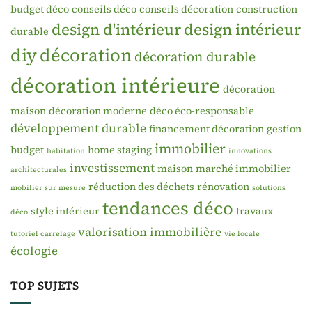
budget déco
conseils déco
conseils décoration
construction
design d'intérieur
design intérieur
durable
diy
décoration
décoration durable
décoration intérieure
décoration
maison
décoration moderne
déco éco-responsable
développement durable
financement décoration
gestion
immobilier
budget
home staging
habitation
innovations
investissement
maison
marché immobilier
architecturales
réduction des déchets
rénovation
mobilier sur mesure
solutions
tendances déco
style intérieur
travaux
déco
valorisation immobilière
tutoriel carrelage
vie locale
écologie
TOP SUJETS