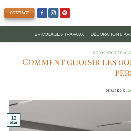
Passer
au
CONTACT
contenu
BRICOLAGE & TRAVAUX
DÉCORATION & AR
DÉCORATION ET ACC
Comment choisir les bo
per
PUBLIÉ LE
12
12
Mar