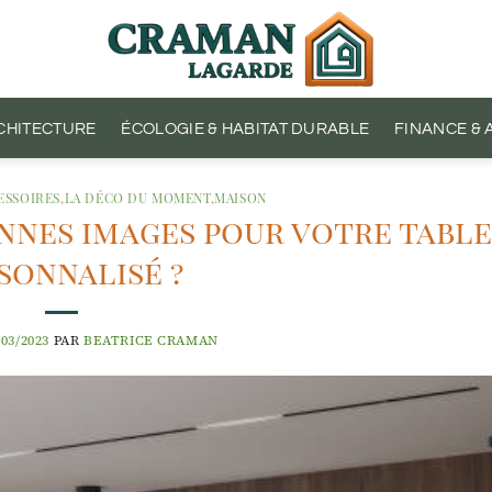
CHITECTURE
ÉCOLOGIE & HABITAT DURABLE
FINANCE &
ESSOIRES
,
LA DÉCO DU MOMENT
,
MAISON
nnes images pour votre tabl
sonnalisé ?
/03/2023
PAR
BEATRICE CRAMAN