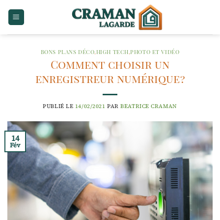
Passer
au
contenu
BONS PLANS DÉCO
,
HIGH TECH
,
PHOTO ET VIDÉO
Comment choisir un
enregistreur numérique ?
PUBLIÉ LE
14/02/2021
PAR
BEATRICE CRAMAN
14
Fév