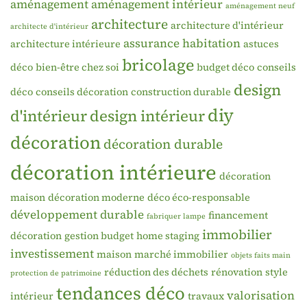
aménagement
aménagement intérieur
aménagement neuf
architecture
architecture d'intérieur
architecte d'intérieur
assurance habitation
architecture intérieure
astuces
bricolage
déco
bien-être chez soi
budget déco
conseils
design
déco
conseils décoration
construction durable
diy
d'intérieur
design intérieur
décoration
décoration durable
décoration intérieure
décoration
maison
décoration moderne
déco éco-responsable
développement durable
financement
fabriquer lampe
immobilier
décoration
gestion budget
home staging
investissement
maison
marché immobilier
objets faits main
réduction des déchets
rénovation
style
protection de patrimoine
tendances déco
valorisation
intérieur
travaux