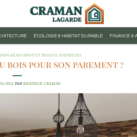
CHITECTURE
ÉCOLOGIE & HABITAT DURABLE
FINANCE &
ISON
,
RÉNOVATION ET TRAVAUX INTÉRIEURS
 bois pour son parement ?
/01/2022
PAR
BEATRICE CRAMAN