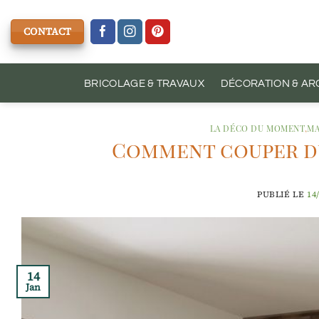
Passer
au
CONTACT
contenu
BRICOLAGE & TRAVAUX
DÉCORATION & AR
LA DÉCO DU MOMENT
,
MA
Comment couper du
PUBLIÉ LE
14
14
Jan