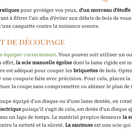
ratiques
pour protéger vos yeux,
d’un morceau d’étoffe
nt à filtrer l’air afin d’éviter aux débris de bois de vous
’une casquette contre la nuisance sonore.
nt de découpage
s équiper correctement
. Vous pouvez soit utiliser un ou
 effet,
la scie manuelle égoïne
dont la lame rigide est 
ire est adéquat pour couper les
briquettes
de bois. Opte
 une coupure faite avec précision. Pour cela, placez la
tuer la coupe sans compromettre ou abimer le plan de t
coupe équipé d’un disque ou d’une lame dentée, en rotat
électrique
puisqu’il s’agit de cela, est dotée d’un disque a
dans un laps de temps. Le matériel propice demeure
la s
ntre la netteté et la sûreté.
La
sauteuse
est une scie qui 