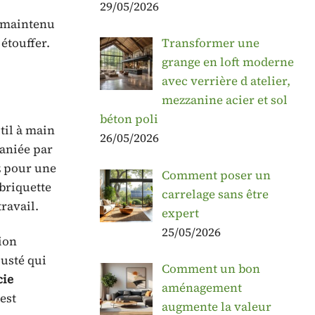
29/05/2026
maintenu
 étouffer.
Transformer une
grange en loft moderne
avec verrière d atelier,
mezzanine acier et sol
béton poli
til à main
26/05/2026
maniée par
z pour une
Comment poser un
 briquette
carrelage sans être
ravail.
expert
25/05/2026
ion
justé qui
Comment un bon
cie
aménagement
est
augmente la valeur