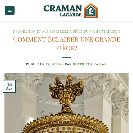
Passer
au
contenu
DÉCORATION ET ACCESSOIRES
,
LA DÉCO DU MOMENT
,
MAISON
Comment éclairer une grande
pièce ?
PUBLIÉ LE
15/04/2022
PAR
BEATRICE CRAMAN
15
Avr