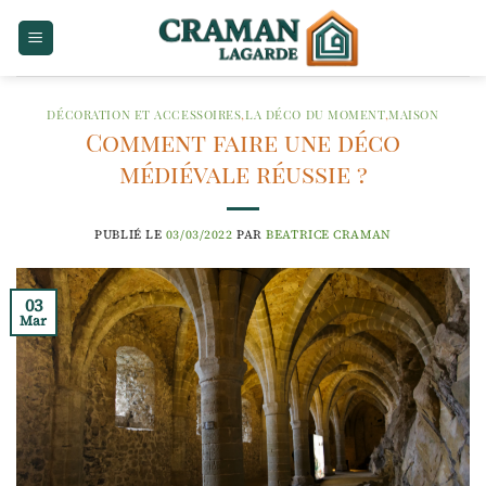
Passer
au
contenu
DÉCORATION ET ACCESSOIRES
,
LA DÉCO DU MOMENT
,
MAISON
Comment faire une déco
médiévale réussie ?
PUBLIÉ LE
03/03/2022
PAR
BEATRICE CRAMAN
03
Mar