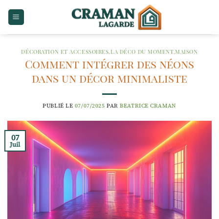
Passer
au
contenu
DÉCORATION ET ACCESSOIRES
,
LA DÉCO DU MOMENT
,
MAISON
Comment intégrer des néons
dans un décor minimaliste
PUBLIÉ LE
07/07/2025
PAR
BEATRICE CRAMAN
07
Juil