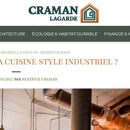
CHITECTURE
ÉCOLOGIE & HABITAT DURABLE
FINANCE &
ESSOIRES
,
LA DÉCO DU MOMENT
,
MAISON
 cuisine style industriel ?
/03/2021
PAR
BEATRICE CRAMAN