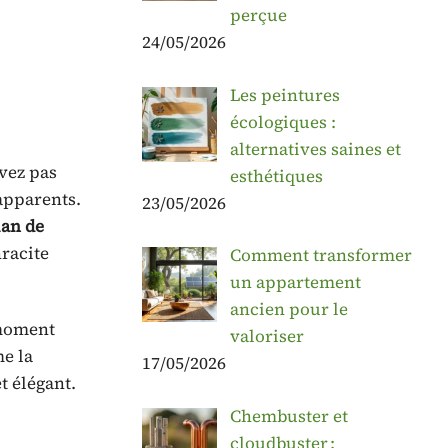
perçue
24/05/2026
Les peintures
écologiques :
alternatives saines et
ivez pas
esthétiques
apparents.
23/05/2026
lan de
racite
Comment transformer
un appartement
ancien pour le
 moment
valoriser
e la
17/05/2026
t élégant.
Chembuster et
cloudbuster :