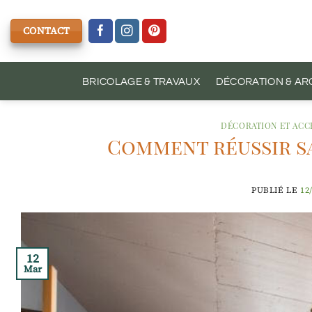
Passer
au
CONTACT
contenu
BRICOLAGE & TRAVAUX
DÉCORATION & AR
DÉCORATION ET ACC
Comment réussir sa
PUBLIÉ LE
12
12
Mar