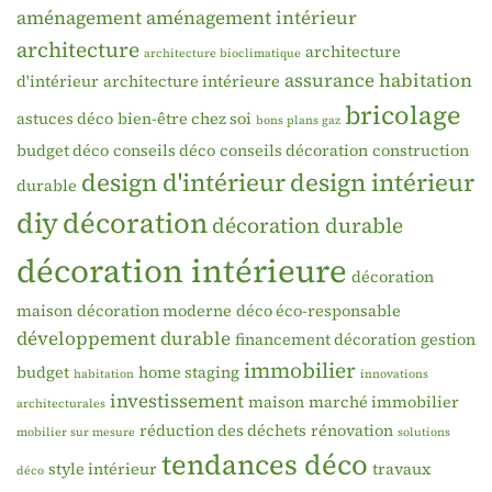
aménagement
aménagement intérieur
architecture
architecture
architecture bioclimatique
assurance habitation
d'intérieur
architecture intérieure
bricolage
astuces déco
bien-être chez soi
bons plans gaz
budget déco
conseils déco
conseils décoration
construction
design d'intérieur
design intérieur
durable
diy
décoration
décoration durable
décoration intérieure
décoration
maison
décoration moderne
déco éco-responsable
développement durable
financement décoration
gestion
immobilier
budget
home staging
habitation
innovations
investissement
maison
marché immobilier
architecturales
réduction des déchets
rénovation
mobilier sur mesure
solutions
tendances déco
style intérieur
travaux
déco