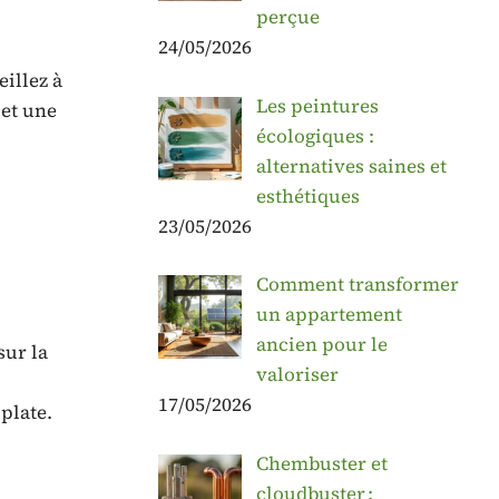
perçue
24/05/2026
eillez à
Les peintures
 et une
écologiques :
alternatives saines et
esthétiques
23/05/2026
Comment transformer
un appartement
ancien pour le
sur la
valoriser
17/05/2026
 plate.
Chembuster et
cloudbuster :