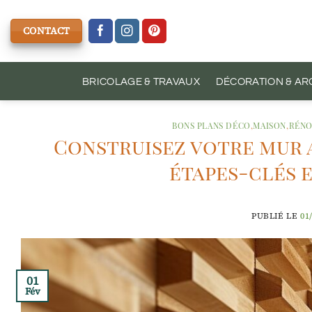
Passer
au
CONTACT
contenu
BRICOLAGE & TRAVAUX
DÉCORATION & AR
BONS PLANS DÉCO
,
MAISON
,
RÉNO
Construisez votre mur a
étapes-clés 
PUBLIÉ LE
01
01
Fév