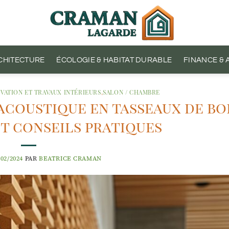
CHITECTURE
ÉCOLOGIE & HABITAT DURABLE
FINANCE &
VATION ET TRAVAUX INTÉRIEURS
,
SALON / CHAMBRE
coustique en tasseaux de boi
et conseils pratiques
/02/2024
PAR
BEATRICE CRAMAN