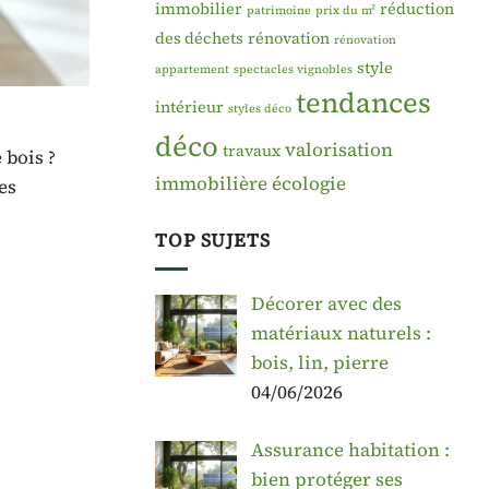
immobilier
réduction
patrimoine
prix du m²
des déchets
rénovation
rénovation
style
appartement
spectacles vignobles
tendances
intérieur
styles déco
déco
valorisation
travaux
 bois ?
immobilière
écologie
es
TOP SUJETS
Décorer avec des
matériaux naturels :
bois, lin, pierre
04/06/2026
Assurance habitation :
bien protéger ses