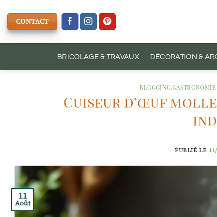
Passer
au
CONTACT
contenu
BRICOLAGE & TRAVAUX
DÉCORATION & AR
BLOGGING
,
GASTRONOMIE 
Cuiseur d’œuf molle
ind
PUBLIÉ LE
11
11
Août