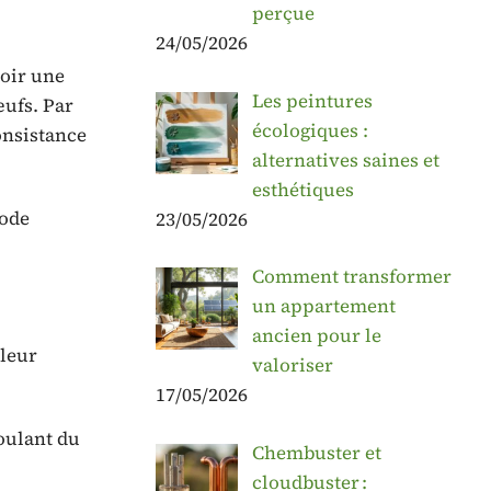
perçue
24/05/2026
voir une
Les peintures
œufs. Par
écologiques :
onsistance
alternatives saines et
esthétiques
mode
23/05/2026
Comment transformer
un appartement
ancien pour le
 leur
valoriser
17/05/2026
oulant du
Chembuster et
cloudbuster :