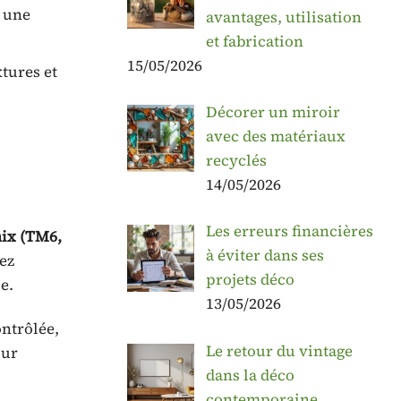
t une
avantages, utilisation
et fabrication
15/05/2026
tures et
Décorer un miroir
avec des matériaux
recyclés
14/05/2026
Les erreurs financières
ix (TM6,
à éviter dans ses
iez
projets déco
e.
13/05/2026
ontrôlée,
Le retour du vintage
our
dans la déco
contemporaine