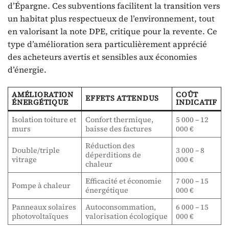
d’Épargne. Ces subventions facilitent la transition vers
un habitat plus respectueux de l’environnement, tout
en valorisant la note DPE, critique pour la revente. Ce
type d’amélioration sera particulièrement apprécié
des acheteurs avertis et sensibles aux économies
d’énergie.
AMÉLIORATION
COÛT
EFFETS ATTENDUS
ÉNERGÉTIQUE
INDICATIF
Isolation toiture et
Confort thermique,
5 000 – 12
murs
baisse des factures
000 €
Réduction des
Double/triple
3 000 – 8
déperditions de
vitrage
000 €
chaleur
Efficacité et économie
7 000 – 15
Pompe à chaleur
énergétique
000 €
Panneaux solaires
Autoconsommation,
6 000 – 15
photovoltaïques
valorisation écologique
000 €