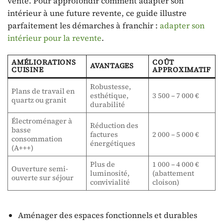
vente. Pour approfondir comment adapter son
intérieur à une future revente, ce guide illustre
parfaitement les démarches à franchir :
adapter son
intérieur pour la revente
.
AMÉLIORATIONS
COÛT
AVANTAGES
CUISINE
APPROXIMATIF
Robustesse,
Plans de travail en
esthétique,
3 500 – 7 000 €
quartz ou granit
durabilité
Électroménager à
Réduction des
basse
factures
2 000 – 5 000 €
consommation
énergétiques
(A+++)
Plus de
1 000 – 4 000 €
Ouverture semi-
luminosité,
(abattement
ouverte sur séjour
convivialité
cloison)
Aménager des espaces fonctionnels et durables