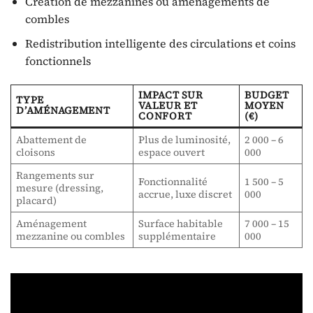
Création de mezzanines ou aménagements de
combles
Redistribution intelligente des circulations et coins
fonctionnels
IMPACT SUR
BUDGET
TYPE
VALEUR ET
MOYEN
D’AMÉNAGEMENT
CONFORT
(€)
Abattement de
Plus de luminosité,
2 000 – 6
cloisons
espace ouvert
000
Rangements sur
Fonctionnalité
1 500 – 5
mesure (dressing,
accrue, luxe discret
000
placard)
Aménagement
Surface habitable
7 000 – 15
mezzanine ou combles
supplémentaire
000