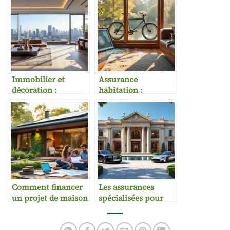
Immobilier et
Assurance
décoration :
habitation :
synergie entre
exclusions
investissement et
fréquentes à
esthétique
connaître
Comment financer
Les assurances
un projet de maison
spécialisées pour
écoresponsable
biens de prestige