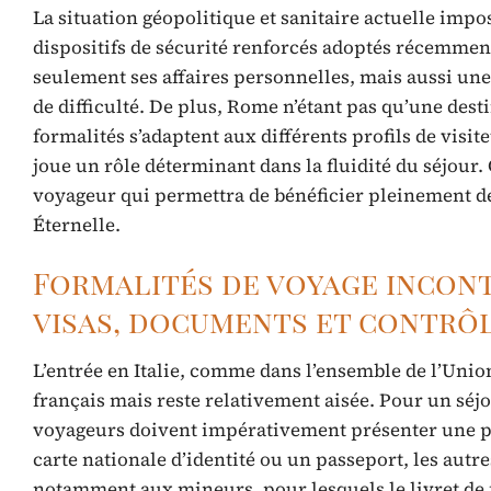
La situation géopolitique et sanitaire actuelle im
dispositifs de sécurité renforcés adoptés récemment
seulement ses affaires personnelles, mais aussi une 
de difficulté. De plus, Rome n’étant pas qu’une desti
formalités s’adaptent aux différents profils de visit
joue un rôle déterminant dans la fluidité du séjour. C
voyageur qui permettra de bénéficier pleinement de l
Éternelle.
Formalités de voyage incont
visas, documents et contrô
L’entrée en Italie, comme dans l’ensemble de l’Unio
français mais reste relativement aisée. Pour un séjo
voyageurs doivent impérativement présenter une pièc
carte nationale d’identité ou un passeport, les aut
notamment aux mineurs, pour lesquels le livret de 