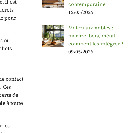
, il est
contemporaine
ncrets
12/05/2026
de pour
Matériaux nobles :
marbre, bois, métal,
es ou
comment les intégrer ?
ichets
09/05/2026
de contact
. Ces
perte de
le à toute
r les