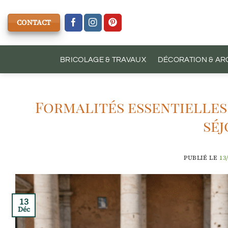
Passer
au
CONTACT
contenu
BRICOLAGE & TRAVAUX
DÉCORATION & AR
Formalités essentielles
séj
PUBLIÉ LE
13
13
Déc