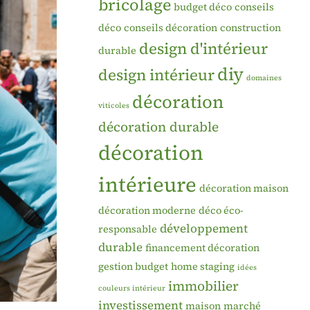
bricolage
budget déco
conseils
déco
conseils décoration
construction
design d'intérieur
durable
diy
design intérieur
domaines
décoration
viticoles
décoration durable
décoration
intérieure
décoration maison
décoration moderne
déco éco-
développement
responsable
durable
financement décoration
gestion budget
home staging
idées
immobilier
couleurs intérieur
investissement
maison
marché