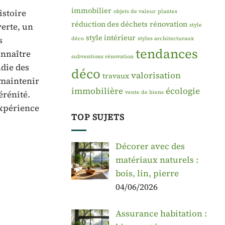
immobilier
istoire
objets de valeur
plantes
réduction des déchets
rénovation
verte, un
style
style intérieur
s
déco
styles architecturaux
tendances
onnaître
subventions rénovation
ndie des
déco
valorisation
travaux
 maintenir
immobilière
écologie
vente de biens
érénité.
expérience
TOP SUJETS
Décorer avec des
matériaux naturels :
bois, lin, pierre
04/06/2026
Assurance habitation :