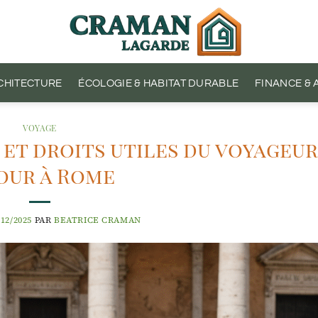
CHITECTURE
ÉCOLOGIE & HABITAT DURABLE
FINANCE &
VOYAGE
 et droits utiles du voyageur
our à Rome
/12/2025
PAR
BEATRICE CRAMAN