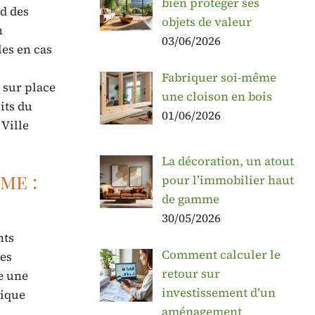
bien protéger ses
d des
objets de valeur
n
03/06/2026
les en cas
Fabriquer soi-même
s sur place
une cloison en bois
its du
01/06/2026
 Ville
La décoration, un atout
me :
pour l’immobilier haut
de gamme
30/05/2026
nts
Comment calculer le
les
retour sur
e une
investissement d’un
lique
aménagement
.