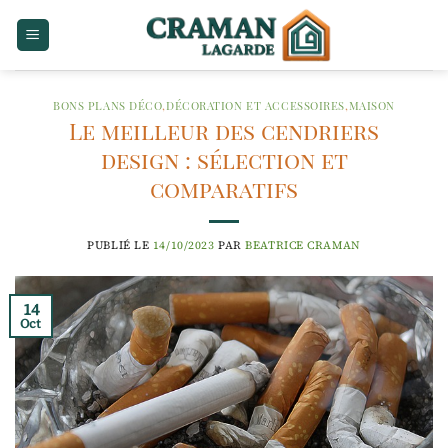
Passer
au
contenu
BONS PLANS DÉCO
,
DÉCORATION ET ACCESSOIRES
,
MAISON
Le meilleur des cendriers
design : sélection et
comparatifs
PUBLIÉ LE
14/10/2023
PAR
BEATRICE CRAMAN
14
Oct