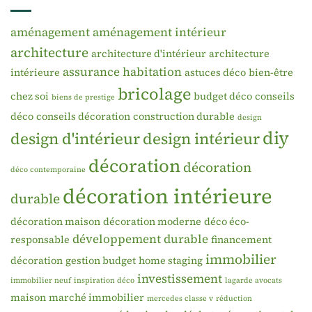
aménagement
aménagement intérieur
architecture
architecture d'intérieur
architecture
assurance habitation
intérieure
astuces déco
bien-être
bricolage
chez soi
budget déco
conseils
biens de prestige
déco
conseils décoration
construction durable
design
diy
design d'intérieur
design intérieur
décoration
décoration
déco contemporaine
décoration intérieure
durable
décoration maison
décoration moderne
déco éco-
développement durable
responsable
financement
immobilier
décoration
gestion budget
home staging
investissement
immobilier neuf
inspiration déco
lagarde avocats
maison
marché immobilier
mercedes classe v
réduction