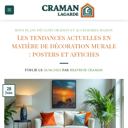
Passer
au
contenu
BONS PLANS DÉCO
,
DÉCORATION ET ACCESSOIRES
,
MAISON
Les tendances actuelles en
matière de décoration murale
: posters et affiches
PUBLIÉ LE
28/06/2025
PAR
BEATRICE CRAMAN
28
Juin