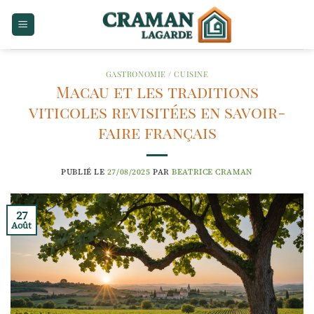
Passer
au
contenu
GASTRONOMIE / CUISINE
Macau et les traditions
viticoles revisitées en savoir-
faire français
PUBLIÉ LE
27/08/2025
PAR
BEATRICE CRAMAN
27
Août