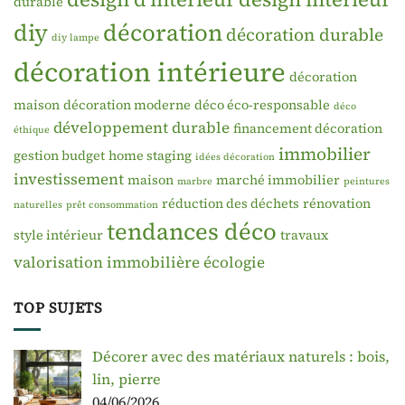
durable
diy
décoration
décoration durable
diy lampe
décoration intérieure
décoration
maison
décoration moderne
déco éco-responsable
déco
développement durable
financement décoration
éthique
immobilier
gestion budget
home staging
idées décoration
investissement
maison
marché immobilier
marbre
peintures
réduction des déchets
rénovation
naturelles
prêt consommation
tendances déco
style intérieur
travaux
valorisation immobilière
écologie
TOP SUJETS
Décorer avec des matériaux naturels : bois,
lin, pierre
04/06/2026