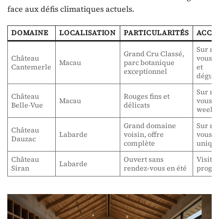
face aux défis climatiques actuels.
DOMAINE
LOCALISATION
PARTICULARITÉS
ACCÈ
Sur re
Grand Cru Classé,
Château
vous, v
Macau
parc botanique
Cantemerle
et
exceptionnel
dégust
Sur re
Château
Rouges fins et
Macau
vous, 
Belle-Vue
délicats
weeke
Grand domaine
Sur re
Château
Labarde
voisin, offre
vous
Dauzac
complète
uniqu
Château
Ouvert sans
Visite
Labarde
Siran
rendez-vous en été
progr