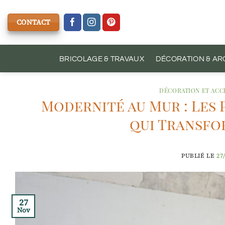
Passer
au
CONTACT
contenu
BRICOLAGE & TRAVAUX
DÉCORATION & AR
DÉCORATION ET ACC
Modernité au Mur : Les
qui Transfo
PUBLIÉ LE
27
27
Nov