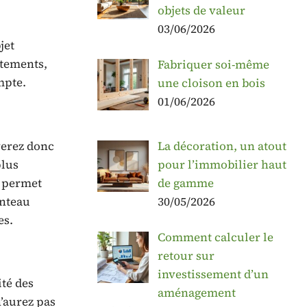
objets de valeur
03/06/2026
jet
êtements,
Fabriquer soi-même
mpte.
une cloison en bois
01/06/2026
La décoration, un atout
verez donc
pour l’immobilier haut
plus
de gamme
t permet
30/05/2026
anteau
es.
Comment calculer le
retour sur
investissement d’un
té des
aménagement
n’aurez pas