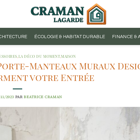
CHITECTURE
ÉCOLOGIE & HABITAT DURABLE
FINANCE &
ESSOIRES
,
LA DÉCO DU MOMENT
,
MAISON
 Porte-Manteaux Muraux Desi
rment votre Entrée
/11/2023
PAR
BEATRICE CRAMAN