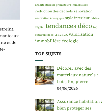
architecturaux
promoteurs immobiliers
réduction des déchets
rénovation
style intérieur
rénovation écologique
tableau
tendances déco
végétal
top
streint.
valorisation
travaux
e-manteaux
couleurs déco
immobilière
écologie
ité et de
te-
TOP SUJETS
Décorer avec des
matériaux naturels :
bois, lin, pierre
04/06/2026
Assurance habitation :
bien protéger ses