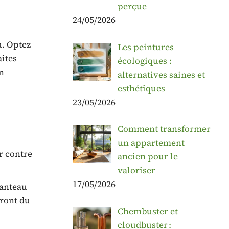
perçue
24/05/2026
u. Optez
Les peintures
aites
écologiques :
n
alternatives saines et
esthétiques
23/05/2026
Comment transformer
un appartement
r contre
ancien pour le
valoriser
17/05/2026
manteau
tront du
Chembuster et
cloudbuster :