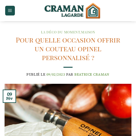
Passer
au
contenu
LA DÉCO DU MOMENT
,
MAISON
Pour quelle occasion offrir
un couteau opinel
personnalisé ?
PUBLIÉ LE
09/02/2023
PAR
BEATRICE CRAMAN
09
Fév