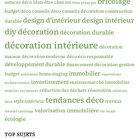
bricolage
astuces déco
bien-être chez soi
bons plans gaz
budget déco
conseils déco
conseils décoration
construction
design d'intérieur
design intérieur
durable
diy
décoration
décoration durable
décoration intérieure
décoration
maison
décoration moderne
déco éco-responsable
développement durable
financement décoration
gestion
immobilier
budget
home staging
habitation
innovations
investissement
maison
marché immobilier
architecturales
réduction des déchets
rénovation
mobilier sur mesure
solutions
tendances déco
style intérieur
travaux
déco
valorisation immobilière
tutoriel carrelage
vie locale
écologie
TOP SUJETS