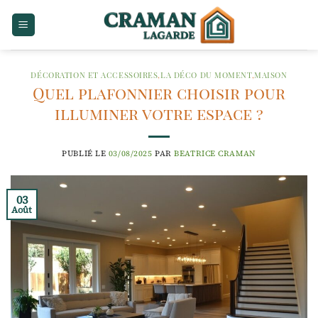
Passer
au
contenu
DÉCORATION ET ACCESSOIRES
,
LA DÉCO DU MOMENT
,
MAISON
Quel plafonnier choisir pour
illuminer votre espace ?
PUBLIÉ LE
03/08/2025
PAR
BEATRICE CRAMAN
03
Août