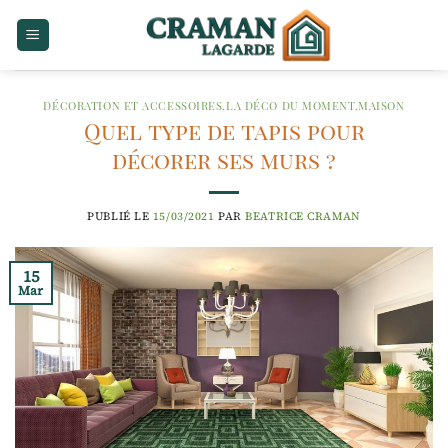
Passer
au
contenu
DÉCORATION ET ACCESSOIRES
,
LA DÉCO DU MOMENT
,
MAISON
Quel type de tapis pour
décorer ses murs ?
PUBLIÉ LE
15/03/2021
PAR
BEATRICE CRAMAN
15
Mar