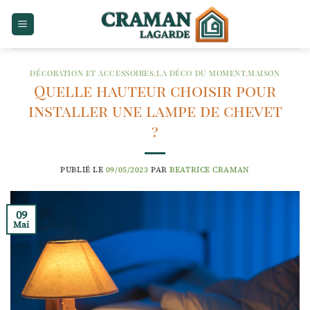
Passer
au
contenu
DÉCORATION ET ACCESSOIRES
,
LA DÉCO DU MOMENT
,
MAISON
Quelle hauteur choisir pour
installer une lampe de chevet
?
PUBLIÉ LE
09/05/2023
PAR
BEATRICE CRAMAN
09
Mai